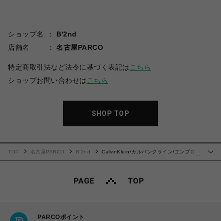
ショップ名
B'2nd
店舗名
名古屋PARCO
特定商取引法など法令に基づく表記は
こちら
ショップお問い合わせは
こちら
SHOP TOP
TOP
名古屋PARCO
B'2nd
CalvinKlein/カルバンクライン/エンブロイ
…
ダリーロゴフォント グラフィックTシャツ
PARCOポイント