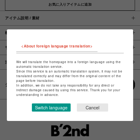
お気に入りアイテムに追加
アイテム説明 / 素材
概要
<About foreign language translation>
サイズ
We will translate the homepage into a foreign language using the
注意事項
automatic translation service.
Since this service is an automatic translation system, it may not be
translated correctly and may differ from the original content of the
page before translation.
シェアする
In addition, we do not take any responsibility for any direct or
indirect damage caused by using this service. Thank you for your
understanding in advance.
Switch language
Cancel