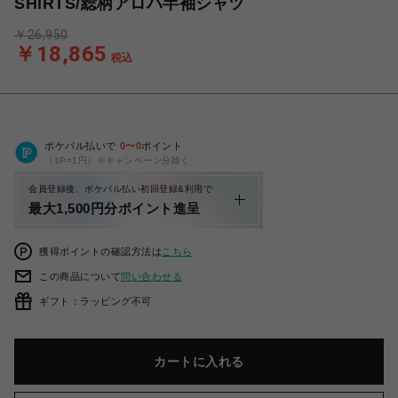
SHIRTS/総柄アロハ半袖シャツ
￥26,950
￥18,865
税込
ポケパル払いで
0
〜
0
ポイント
（1P=1円）※キャンペーン分除く
会員登録後、ポケパル払い初回登録&利用で
最大1,500円分ポイント進呈
獲得ポイントの確認方法は
こちら
この商品について
問い合わせる
ギフト：ラッピング不可
カートに入れる