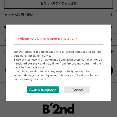
お気に入りアイテムに追加
アイテム説明 / 素材
概要
<About foreign language translation>
サイズ
We will translate the homepage into a foreign language using the
注意事項
automatic translation service.
Since this service is an automatic translation system, it may not be
translated correctly and may differ from the original content of the
page before translation.
シェアする
In addition, we do not take any responsibility for any direct or
indirect damage caused by using this service. Thank you for your
understanding in advance.
Switch language
Cancel