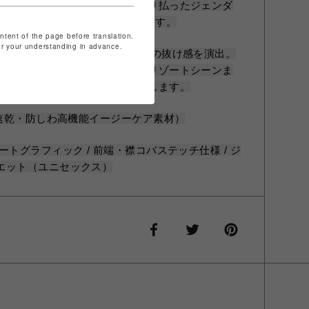
ニセックス設計 性別の垣根を取り払ったジェンダ
スシルエットに仕立てられています。
ontent of the page before translation.
for your understanding in advance.
肩を落とした程よいゆとりが 大人の抜け感を演出。
ニムと合わせるだけで 街着からリゾートシーンま
役級のスタイリングが即座に完成します。
（速乾・防しわ高機能イージーケア素材）
トグラフィック / 前端・襟コバステッチ仕様 / ジ
エット（ユニセックス）