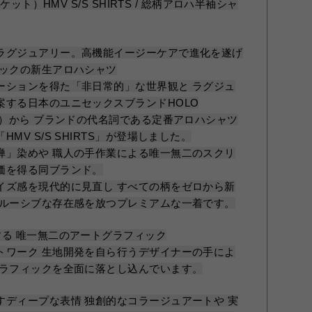
ケット）HMV S/S SHIRTS / 総柄アロハ半袖シャ
ラグジュアリー。高機能イージーケアで進化を遂げ
ィックの新生アロハシャツ
ーションを得た「非日常的」な世界観と ラグジュ
案する日本のユニセックスブランドHOLO
ト）から ブランドの代名詞である定番アロハシャツ
MV S/S SHIRTS」が登場しました。
禅」染めや 職人の手作業による唯一無二のスクリ
価を得る同ブランド。
イズ感を現代的に見直し すべての柄をゼロから新
クルーシブな存在感を放つプレミアムな一着です。
する 唯一無二のアートグラフィック
トワーク 生地開発を自ら行うデザイナーの手によ
グラフィックを全面に落とし込んでいます。
すディープな表情 独創的なコラージュアートや 実