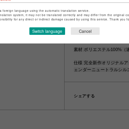
誰もが美しく着こなせるユ
ーニュートラルなリラック
a foreign language using the automatic translation service.
anslation system, it may not be translated correctly and may differ from the original c
onsibility for any direct or indirect damage caused by using this service. Thank you 
抜群の着回し力と存在感 
シンプルなスラックスやデ
Switch language
Cancel
で 圧倒的な個性を放つ主
素材 ポリエステル100%
仕様 完全新作オリジナルアー
ェンダーニュートラルシル
シェアする