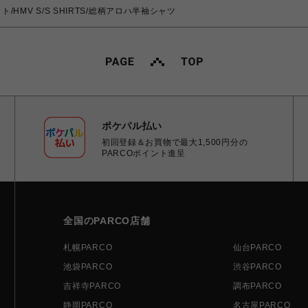
ト/HMV S/S SHIRTS/総柄アロハ半袖シャツ
ポケパル払い
初回登録＆お買物で最大1,500円分の
PARCOポイント進呈
全国のPARCO店舗
札幌PARCO
仙台PARCO
池袋PARCO
渋谷PARCO
吉祥寺PARCO
調布PARCO
静岡PARCO
名古屋PARCO