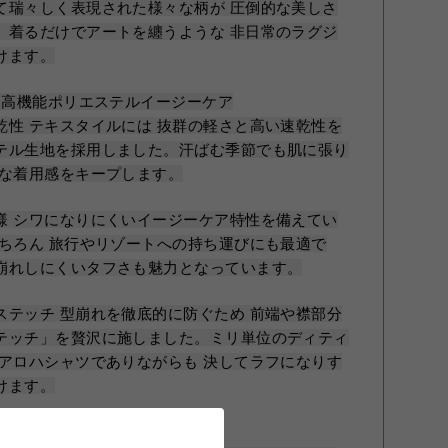
て瑞々しく表現された様々な柄が 圧倒的な美しさ
。着るだけでアートを纏うような 非日常のラグジ
けます。
 高機能ポリエステルイージーケア
乾性 テキスタイルには 抜群の軽さと高い速乾性を
テル生地を採用しました。汗ばむ季節でも肌に張り
適な着用感をキープします。
様 シワになりにくいイージーケア特性を備えてい
もちろん 旅行やリゾートへの持ち運びにも最適で
崩れしにくいタフさも魅力となっています。
ステッチ 型崩れを徹底的に防ぐため 前端や襟部分
テッチ」を贅沢に施しました。ミリ単位のディティ
なアロハシャツでありながらも 決してラフになりす
けます。
ダーニュートラルな美シルエット