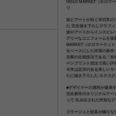
HOLO MARKET（ホロマー
ツ
旅とアートが紡ぐ非日常の
た 完全描き下ろしグラフ
旅やアートからインスピレ
アリーなユニフォームを提
MARKET（ホロマーケッ
をベースにした待望の新作「H
京都の伝統技法である「友
ーンプリント技法で高い評
今作は定評のある美しいサ
たに描き下ろした エクス
■デザイナーの感性が爆発
完全新作のオリジナルアー
って 生み出された特別な
コラージュと絵具が織りな