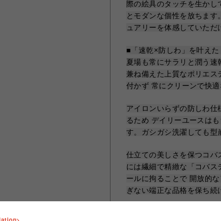
際の絵具のタッチを生かし
とモダンな個性を放ちます
ュアリーを体感していただ
■「速乾×防しわ」を叶えた
夏場も常にサラリと潤う速
兼ね備えた上質なポリエス
付かず 常にクリーンで快
アイロンいらずの防しわ仕
るため デイリーユースは
す。ガシガシ洗濯しても型
仕立ての美しさを保つコバ
には繊細で精緻な「コバス
ールに拘ることで 開放的
ぎない端正な品格を保ち続
■境界線を越える ジェン
lation>