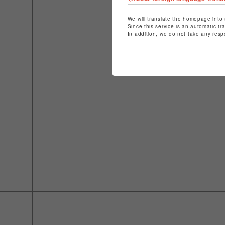
We will translate the homepage into 
Since this service is an automatic tr
In addition, we do not take any resp