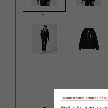
black
<About foreign language trans
We will translate the homepage into 