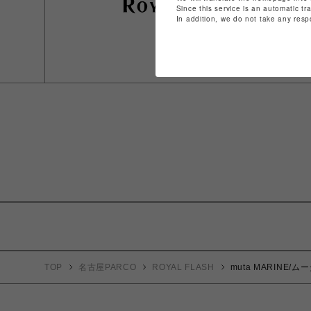
Since this service is an automatic tr
In addition, we do not take any resp
TOP
名古屋PARCO
ROYAL FLASH
muta MARINE/ムー