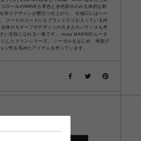
リコロールのWAVEも青色と赤色部分のみ立体的な刺
を作りデザインが際立つ仕上がり。 右袖口にはハー
。 フードのコードにもブランドロゴが入っている拘
 全体のモチーフやデザインの大きさのバランスも考
主役になれる一着です。 muta MARINE/ムータ
トにしたマリンシリーズ。 シーガルをはじめ、海遊び
ョン性を高めたアイテムを作っています。