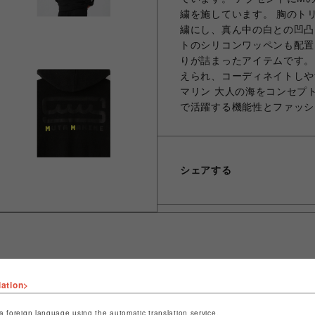
繍を施しています。 胸のト
繍にし、真ん中の白との凹凸
トのシリコンワッペンも配置
りが詰まったアイテムです。
えられ、コーディネイトしやすい
マリン 大人の海をコンセプ
で活躍する機能性とファッシ
シェアする
lation>
ショップ名
ROYAL FLASH
店舗名
名古屋PARCO
a foreign language using the automatic translation service.