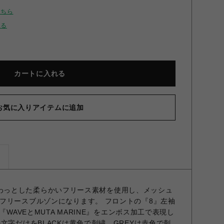
こちら
せる
カートに入れる
お気に入りアイテムに追加
ズ
品 ふわっとした柔らかいフリース素材を使用し、メッシュ
フリースブルゾンになります。 フロントの『8』左袖
『WAVEとMUTA MARINE』をエンボス加工で表現し
文字だけをBLACKは黄色で刺繍、GREYは赤色で刺