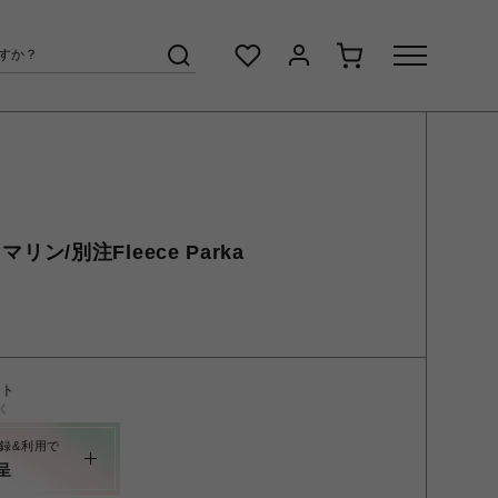
 マリン/別注Fleece Parka
ント
く
録&利用で
呈