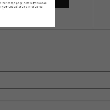
SHOP TOP
ontent of the page before translation.
for your understanding in advance.