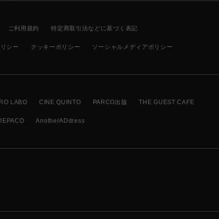
ご利用規約
特定商取引法などに基づく表記
ポリシー
クッキーポリシー
ソーシャルメディアポリシー
RO LABO
CINE QUINTO
PARCO出版
THE GUEST CAFE
DEPACO
AnotherADdress