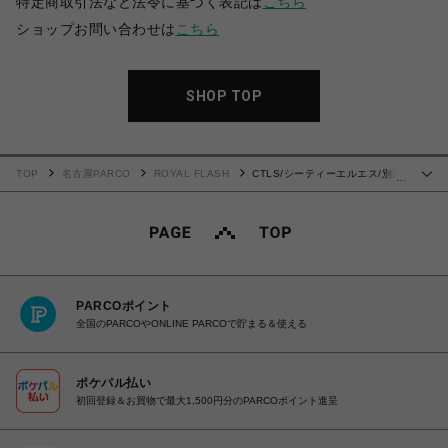
特定商取引法など法令に基づく表記は
こちら
ショップお問い合わせは
こちら
SHOP TOP
TOP
名古屋PARCO
ROYAL FLASH
CTLS/シーティーエルエス/別注
…
USUAL PANTS 刺繍クロス
PARCOポイント
全国のPARCOやONLINE PARCOで貯まる＆使える
ポケパル払い
初回登録＆お買物で最大1,500円分のPARCOポイント進呈