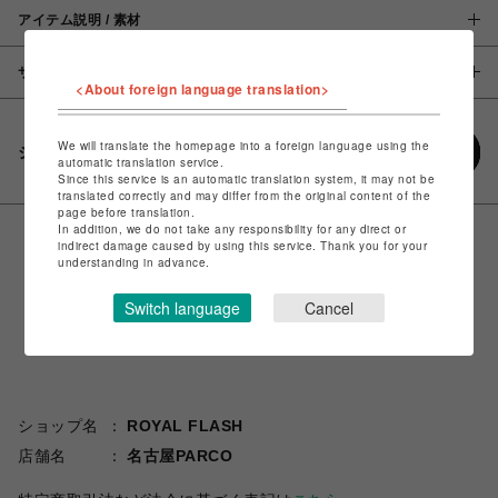
アイテム説明 / 素材
サイズ
<About foreign language translation>
We will translate the homepage into a foreign language using the
シェアする
automatic translation service.
Since this service is an automatic translation system, it may not be
translated correctly and may differ from the original content of the
page before translation.
In addition, we do not take any responsibility for any direct or
indirect damage caused by using this service. Thank you for your
understanding in advance.
Switch language
Cancel
ショップ名
ROYAL FLASH
店舗名
名古屋PARCO