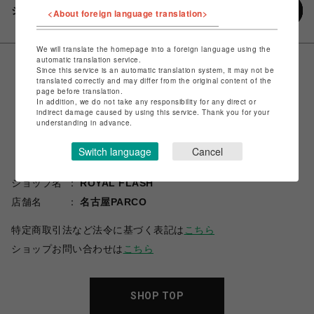
シェアする
<About foreign language translation>
We will translate the homepage into a foreign language using the
automatic translation service.
Since this service is an automatic translation system, it may not be
translated correctly and may differ from the original content of the
page before translation.
In addition, we do not take any responsibility for any direct or
indirect damage caused by using this service. Thank you for your
understanding in advance.
Switch language
Cancel
ショップ名
ROYAL FLASH
店舗名
名古屋PARCO
特定商取引法など法令に基づく表記は
こちら
ショップお問い合わせは
こちら
SHOP TOP