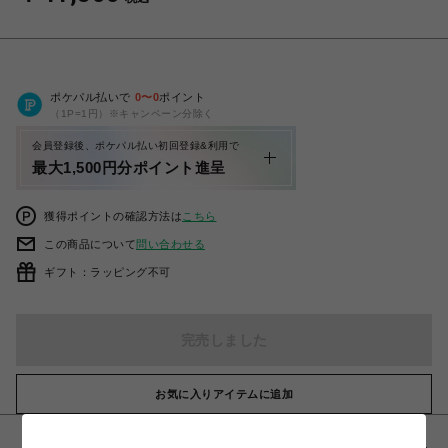
ポケパル払いで
0
〜
0
ポイント
（1P=1円）※キャンペーン分除く
会員登録後、ポケパル払い初回登録&利用で
最大1,500円分ポイント進呈
獲得ポイントの確認方法は
こちら
この商品について
問い合わせる
ギフト：ラッピング不可
完売しました
お気に入りアイテムに追加