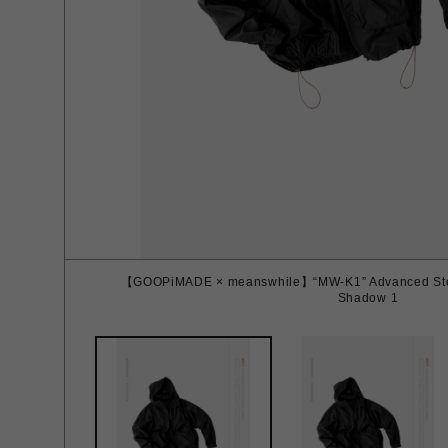
【GOOPiMADE × meanswhile】“MW-K1” Advanced Ste
Shadow 1