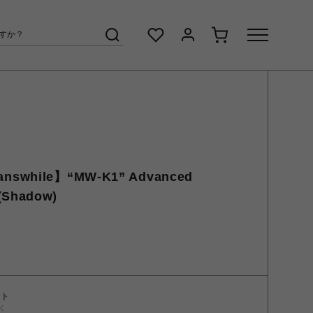
nswhile】“MW-K1” Advanced
(Shadow)
ント
く