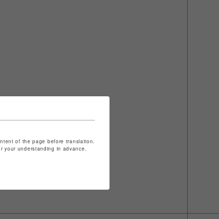
ontent of the page before translation.
for your understanding in advance.