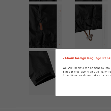
<About foreign language trans
We will translate the homepage into 
Since this service is an automatic tr
In addition, we do not take any resp