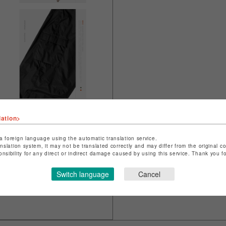
lation>
a foreign language using the automatic translation service.
anslation system, it may not be translated correctly and may differ from the original c
onsibility for any direct or indirect damage caused by using this service. Thank you 
Switch language
Cancel