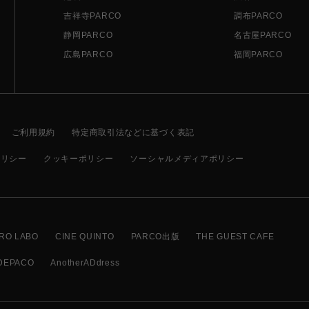
吉祥寺PARCO
調布PARCO
静岡PARCO
名古屋PARCO
広島PARCO
福岡PARCO
ご利用規約
特定商取引法などに基づく表記
ポリシー
クッキーポリシー
ソーシャルメディアポリシー
RO LABO
CINE QUINTO
PARCO出版
THE GUEST CAFE
DEPACO
AnotherADdress