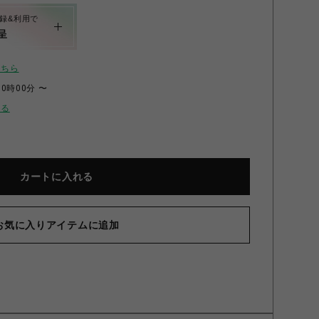
録&利用で
呈
こちら
00時00分 〜
せる
カートに入れる
e】“MW-K1” Advanced Stealth-Tech PARKA(Shadow)
【GOOP
Shadow 2
お気に入りアイテムに追加