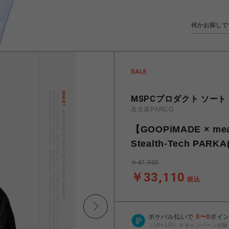
MSPCプロダクト ソート
名古屋PARCO
【GOOPiMADE × mea
Stealth-Tech PARKA
￥47,300
￥33,110
税込
ポケパル払いで
0
〜
0
ポイ
（1P=1円）※キャンペーン分除