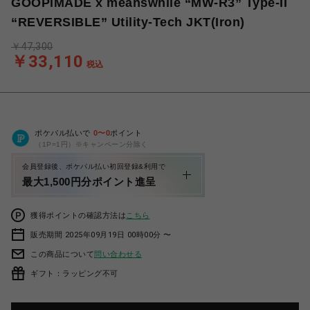
GOOPiMADE x meanswhile “MW-R3” Type-II
“REVERSIBLE” Utility-Tech JKT(Iron)
￥47,300
￥33,110
税込
ポケパル払いで
0
〜
0
ポイント
（1P=1円）※キャンペーン分除く
会員登録後、ポケパル払い初回登録&利用で
最大1,500円分ポイント進呈
獲得ポイントの確認方法は
こちら
販売期間 2025年09月19日 00時00分 〜
この商品について
問い合わせる
ギフト：ラッピング不可