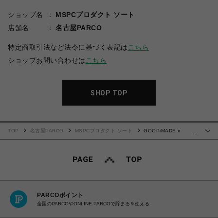
ショップ名
MSPCプロダクト ソート
店舗名
名古屋PARCO
特定商取引法など法令に基づく表記は
こちら
ショップお問い合わせは
こちら
SHOP TOP
TOP
名古屋PARCO
MSPCプロダクト ソート
GOOPiMADE x
…
meanswhile “MW-R3” Type-II “REVERSIBLE” Utility-Tech JKT(Iron)
PARCOポイント
全国のPARCOやONLINE PARCOで貯まる＆使える