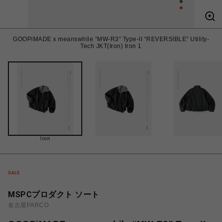
GOOPiMADE x meanswhile “MW-R3” Type-II “REVERSIBLE” Utility-
Tech JKT(Iron) Iron 1
Iron
MSPCプロダクト ソート
名古屋PARCO