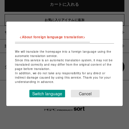
カートに入れる
お気に入りアイテムに追加
サイズ
<About foreign language translation>
注意事項
We will translate the homepage into a foreign language using the
automatic translation service.
Since this service is an automatic translation system, it may not be
translated correctly and may differ from the original content of the
シェアする
page before translation.
In addition, we do not take any responsibility for any direct or
indirect damage caused by using this service. Thank you for your
understanding in advance.
Switch language
Cancel