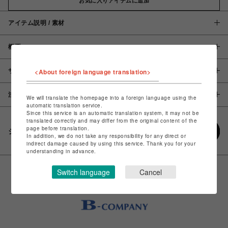
お気に入りアイテムに追加
アイテム説明 / 素材
概要
<About foreign language translation>
サイズ
注意事項
We will translate the homepage into a foreign language using the
automatic translation service.
Since this service is an automatic translation system, it may not be
translated correctly and may differ from the original content of the
page before translation.
シェアする
In addition, we do not take any responsibility for any direct or
indirect damage caused by using this service. Thank you for your
understanding in advance.
Switch language
Cancel