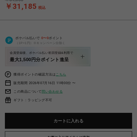
￥31,185
税込
ポケパル払いで
0
〜
0
ポイント
（1P=1円）※キャンペーン分除く
会員登録後、ポケパル払い初回登録&利用で
最大1,500円分ポイント進呈
獲得ポイントの確認方法は
こちら
販売期間 2026年07月16日 11時00分 〜
この商品について
問い合わせる
ギフト：ラッピング不可
カートに入れる