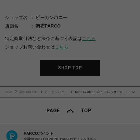
ショップ名
ビーカンパニー
店舗名
調布PARCO
特定商取引法など法令に基づく表記は
こちら
ショップお問い合わせは
こちら
SHOP TOP
TOP
調布PARCO
ビーカンパニー
M-3647BR toledo ドレッサー&ス
…
ツール
PARCOポイント
全国のPARCOやONLINE PARCOで貯まる＆使える