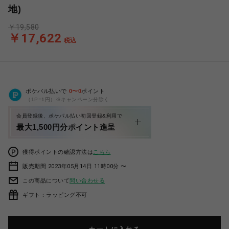
地)
￥19,580
￥17,622
税込
ポケパル払いで
0
〜
0
ポイント
（1P=1円）※キャンペーン分除く
会員登録後、ポケパル払い初回登録&利用で
最大1,500円分ポイント進呈
獲得ポイントの確認方法は
こちら
販売期間 2023年05月14日 11時00分 〜
この商品について
問い合わせる
ギフト：ラッピング不可