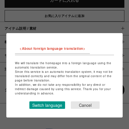
カートに入れる
お気に入りアイテムに追加
アイテム説明 / 素材
概要
<About foreign language translation>
サイズ
We will translate the homepage into a foreign language using the
automatic translation service.
注意事項
Since this service is an automatic translation system, it may not be
translated correctly and may differ from the original content of the
page before translation.
In addition, we do not take any responsibility for any direct or
indirect damage caused by using this service. Thank you for your
シェアする
understanding in advance.
Switch language
Cancel