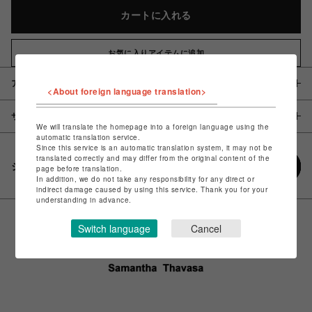
カートに入れる
お気に入りアイテムに追加
アイテム説明 / 素材
<About foreign language translation>
サイズ
We will translate the homepage into a foreign language using the
automatic translation service.
Since this service is an automatic translation system, it may not be
translated correctly and may differ from the original content of the
シェアする
page before translation.
In addition, we do not take any responsibility for any direct or
indirect damage caused by using this service. Thank you for your
understanding in advance.
Switch language
Cancel