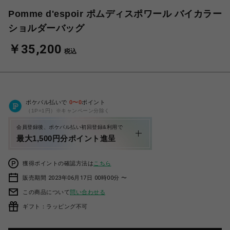
Pomme d'espoir ポムディスポワール バイカラー
ショルダーバッグ
￥35,200
税込
ポケパル払いで
0
〜
0
ポイント
（1P=1円）※キャンペーン分除く
会員登録後、ポケパル払い初回登録&利用で
最大1,500円分ポイント進呈
獲得ポイントの確認方法は
こちら
販売期間 2023年06月17日 00時00分 〜
この商品について
問い合わせる
ギフト：ラッピング不可