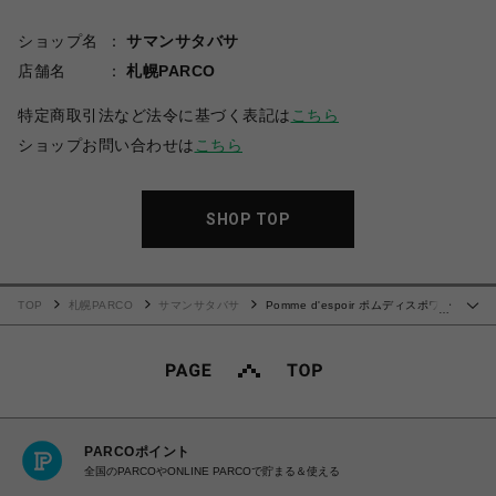
ショップ名
サマンサタバサ
店舗名
札幌PARCO
特定商取引法など法令に基づく表記は
こちら
ショップお問い合わせは
こちら
SHOP TOP
TOP
札幌PARCO
サマンサタバサ
Pomme d'espoir ポムディスポワー
…
ル バイカラーショルダーバッグ
PARCOポイント
全国のPARCOやONLINE PARCOで貯まる＆使える