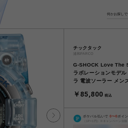
チックタック
浦和PARCO
G-SHOCK Love The 
ラボレーションモデル 202
ラ 電波ソーラー メン
￥85,800
税込
ポケパル払いで
0
〜
0
ポイ
（1P=1円）※キャンペーン分除