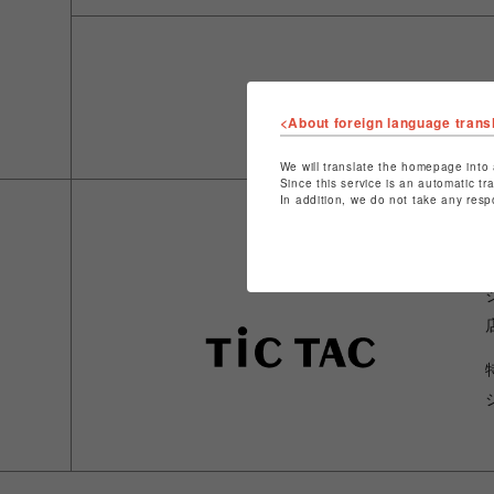
<About foreign language trans
We will translate the homepage into 
Since this service is an automatic tr
In addition, we do not take any resp