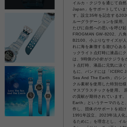
イルカ・クジラを通じて自然
Japan」をサポートしています
す。設立35年を記念する2
ルーグラデーションを採用。
たびに自然への思いを呼び起
FROGMAN GW-8202
B2100、小ぶりなサイズが
れに海を象徴する遊び心あるデ
ックライト点灯時に液晶にクジ
は、9時側の小針がクジラをか
ト点灯時、液晶に元気に泳ぐ
もに、バンドには「ICERC J
Sea And The Ear
クル素材を使用した特別仕様
マスプラスチックを使用。 
の貢献が期待されています。 G-SHO
Earth」というテーマの
作し、団体のサポートを続けてい
1991年設立、2023年法
るために」を理念とし、イル