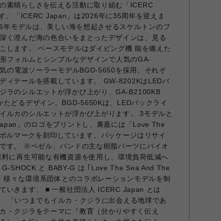
の素晴らしさを伝える活動に取り組む「ICERC
。「ICERC Japan」は2026年に35周年を迎えま
026年モデルは、美しい海を想起させるスケルトンのブ
深く澄んだ海の色合いをまとったデザインは、見る
こします。 ベースモデルはダイビング機 能を備えた
、八角形フォルムとシンプルなデザインで人気のGA-
人気の電波ソーラーモデルBGD-5650を採用。それぞ
ィテールを搭載しています。 GW-8202KはLEDバ
ラのシルエットが浮かび上がり、GA-B2100KB
たどるデザイン。BGD-5650Kは、LEDバックライ
イルカのシルエットが浮かび上がります。 3モデルと
apan」のロゴをプリントし、裏蓋には「Love The
th」のシンボルマークを刻印しています。パッケージはリサイ
です。 ※ベゼル、バンドの主な樹脂パーツにバイオ
原料に再生可能な有機資源を使用し、環境負荷低減へ
CK と BABY-G は ｢Love The Sea And The
もと、様々な環境系団体とのコラボレーションモデルを制
きます。 ■ 一般社団法人 ICERC Japan とは
人化。 「いつまでもイルカ・クジラに出会える地球であ
カ・クジラをテーマに『教育（分かりやすく伝え