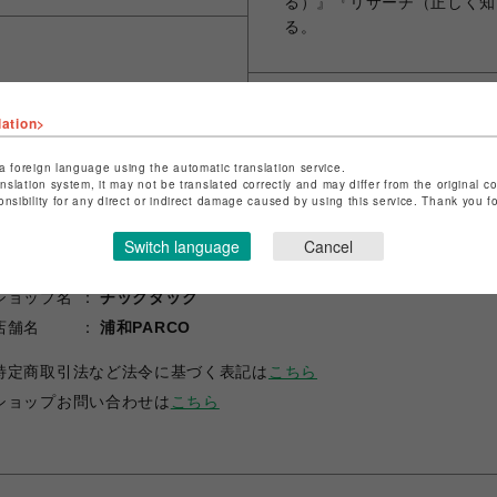
る）』『リサーチ（正しく知
る。
lation>
シェアする
a foreign language using the automatic translation service.
anslation system, it may not be translated correctly and may differ from the original c
onsibility for any direct or indirect damage caused by using this service. Thank you 
Switch language
Cancel
ショップ名
チックタック
店舗名
浦和PARCO
特定商取引法など法令に基づく表記は
こちら
ショップお問い合わせは
こちら