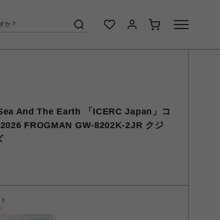
Sea And The Earth 「ICERC Japan」コ
6 FROGMAN GW-8202K-2JR クジ
ズ
ント
く