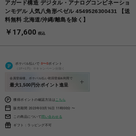
アガード構造 デジタル・アナログコンビネーショ
ンモデル 人気八角形ベゼル 4549526300431 【送
料無料 北海道/沖縄/離島を除く】
￥17,600
税込
ポケパル払いで
0
〜
0
ポイント
（1P=1円）※キャンペーン分除く
会員登録後、ポケパル払い初回登録&利用で
最大1,500円分ポイント進呈
獲得ポイントの確認方法は
こちら
販売期間 2023年03月16日 11時00分 〜
この商品について
問い合わせる
ギフト：ラッピング不可