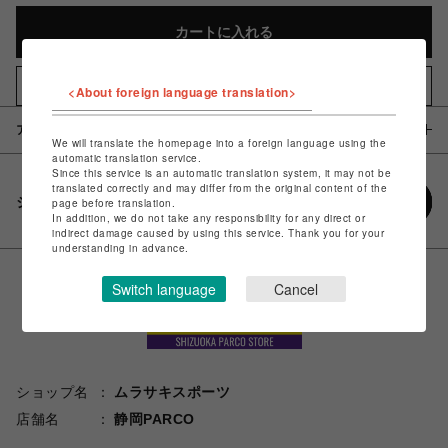
カートに入れる
お気に入りアイテムに追加
<About foreign language translation>
アイテム説明 / 素材
We will translate the homepage into a foreign language using the
automatic translation service.
Since this service is an automatic translation system, it may not be
translated correctly and may differ from the original content of the
シェアする
page before translation.
In addition, we do not take any responsibility for any direct or
indirect damage caused by using this service. Thank you for your
understanding in advance.
Switch language
Cancel
ショップ名
ムラサキスポーツ
店舗名
静岡PARCO