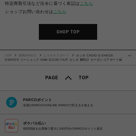
特定商取引法など法令に基づく表記は
こちら
ショップお問い合わせは
こちら
SHOP TOP
TOP
静岡PARCO
ムラサキスポーツ
カシオ CASIO G-SHOCK
…
GSHOCK ジーショック GMA-S2100-7AJF カシオ 腕時計 カーボンコアガード構
造 デジタル・アナログコンビネーションモデル 人気八角形ベゼル
4549526300431 【送料無料 北海道/沖縄/離島を除く】
PARCOポイント
全国のPARCOやONLINE PARCOで貯まる＆使える
ポケパル払い
初回登録＆お買物で最大1,500円分のPARCOポイント進呈