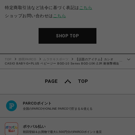
特定商取引法など法令に基づく表記は
こちら
ショップお問い合わせは
こちら
SHOP TOP
TOP
静岡PARCO
ムラサキスポーツ
【話題のアイテム】カシオ
…
CASIO BABY-G+PLUS ベビージー BGD-10 Series BGD-10K-2JR 耐衝撃構造
（ショックレジスト） 10気圧防水 国内正規品 4549526374760 【送料無料 北海
道/沖縄/離島を除く】
PARCOポイント
全国のPARCOやONLINE PARCOで貯まる＆使える
ポケパル払い
初回登録＆お買物で最大1,500円分のPARCOポイント進呈