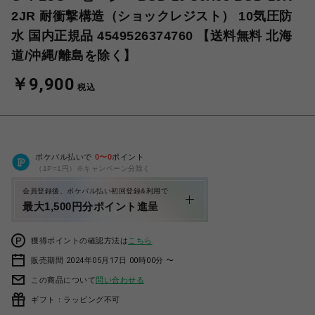
2JR 耐衝撃構造（ショックレジスト） 10気圧防
水 国内正規品 4549526374760 【送料無料 北海
道/沖縄/離島を除く】
￥9,900
税込
ポケパル払いで
0
〜
0
ポイント
（1P=1円）※キャンペーン分除く
会員登録後、ポケパル払い初回登録&利用で
最大1,500円分ポイント進呈
獲得ポイントの確認方法は
こちら
販売期間 2024年05月17日 00時00分 〜
この商品について
問い合わせる
ギフト：ラッピング不可