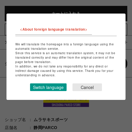
カートに入れる
<About foreign language translation>
お気に入りアイテムに追加
アイテム説明 / 素材
We will translate the homepage into a foreign language using the
automatic translation service.
Since this service is an automatic translation system, it may not be
translated correctly and may differ from the original content of the
page before translation.
シェアする
In addition, we do not take any responsibility for any direct or
indirect damage caused by using this service. Thank you for your
understanding in advance.
Switch language
Cancel
ショップ名
ムラサキスポーツ
店舗名
静岡PARCO