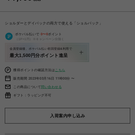
ショルダーとデイパックの両方で使える「ショルパック」
ポケパル払いで
0
〜
0
ポイント
（1P=1円）※キャンペーン分除く
会員登録後、ポケパル払い初回登録&利用で
最大1,500円分ポイント進呈
獲得ポイントの確認方法は
こちら
販売期間 2023年03月16日 11時00分 〜
この商品について
問い合わせる
ギフト：ラッピング不可
入荷案内申し込み