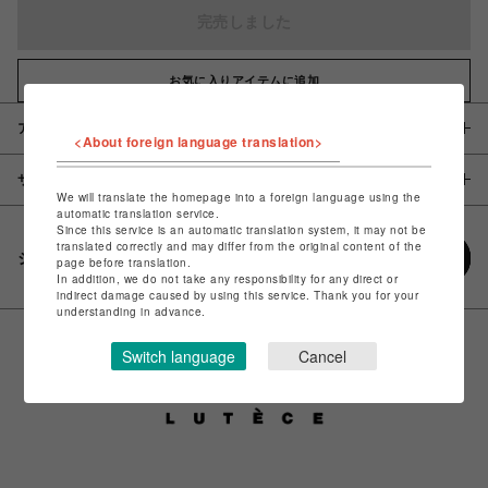
完売しました
お気に入りアイテムに追加
アイテム説明 / 素材
<About foreign language translation>
サイズ
We will translate the homepage into a foreign language using the
automatic translation service.
Since this service is an automatic translation system, it may not be
translated correctly and may differ from the original content of the
シェアする
page before translation.
In addition, we do not take any responsibility for any direct or
indirect damage caused by using this service. Thank you for your
understanding in advance.
Switch language
Cancel