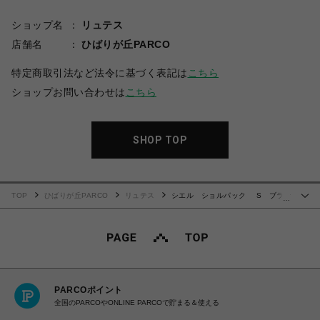
ショップ名
リュテス
店舗名
ひばりが丘PARCO
特定商取引法など法令に基づく表記は
こちら
ショップお問い合わせは
こちら
SHOP TOP
TOP
ひばりが丘PARCO
リュテス
シエル ショルパック S ブラッ
…
ク
PARCOポイント
全国のPARCOやONLINE PARCOで貯まる＆使える