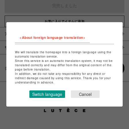
完売しました
お気に入りアイテムに追加
アイテム説明 / 素材
<About foreign language translation>
サイズ
We will translate the homepage into a foreign language using the
automatic translation service.
Since this service is an automatic translation system, it may not be
translated correctly and may differ from the original content of the
シェアする
page before translation.
In addition, we do not take any responsibility for any direct or
indirect damage caused by using this service. Thank you for your
understanding in advance.
Switch language
Cancel