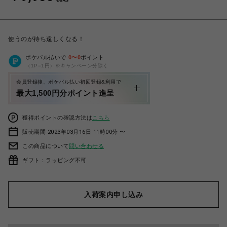
使うのが待ち遠しくなる！
ポケパル払いで
0
〜
0
ポイント
（1P=1円）※キャンペーン分除く
会員登録後、ポケパル払い初回登録&利用で
最大1,500円分ポイント進呈
獲得ポイントの確認方法は
こちら
販売期間 2023年03月16日 11時00分 〜
この商品について
問い合わせる
ギフト：ラッピング不可
入荷案内申し込み