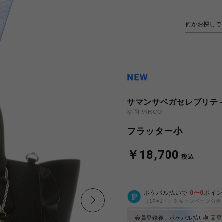
サマンサベガセレブリテ
福岡PARCO
フラッター小
￥18,700
税込
ポケパル払いで
0
〜
0
ポイ
（1P=1円）※キャンペーン分除
会員登録後、ポケパル払い初回登