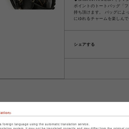
ポイントのトートバッグ「フ
持ち頂けます。 バッグによ
にゆれるチャームを楽しんで
シェアする
ショップ名
サマンサベガセレブリティ
lation>
店舗名
福岡PARCO
a foreign language using the automatic translation service.
anslation system, it may not be translated correctly and may differ from the original c
特定商取引法など法令に基づく表記は
こちら