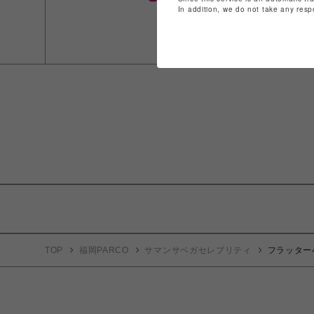
In addition, we do not take any resp
TOP
福岡PARCO
サマンサベガセレブリティ
フラッター