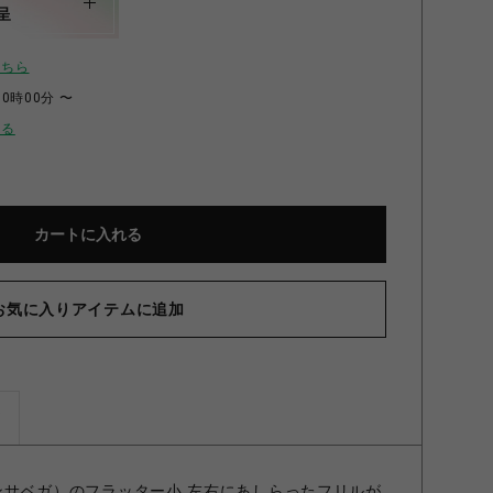
呈
こちら
00時00分 〜
せる
カートに入れる
お気に入りアイテムに追加
ズ
サマンサベガ）のフラッター小 左右にあしらったフリルが