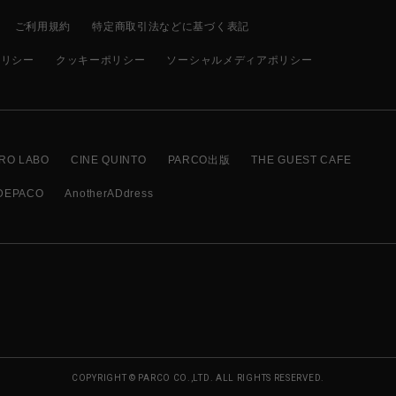
ご利用規約
特定商取引法などに基づく表記
ポリシー
クッキーポリシー
ソーシャルメディアポリシー
RO LABO
CINE QUINTO
PARCO出版
THE GUEST CAFE
DEPACO
AnotherADdress
COPYRIGHT © PARCO CO.,LTD. ALL RIGHTS RESERVED.