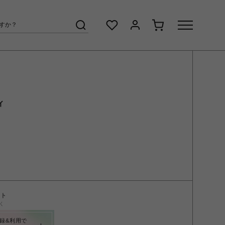
ィ
ント
く
録&利用で