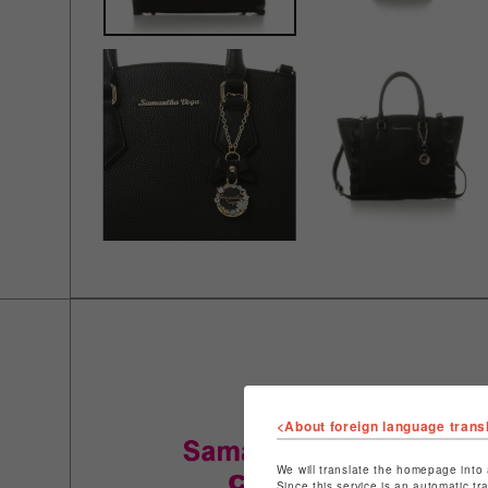
<About foreign language trans
We will translate the homepage into 
Since this service is an automatic tr