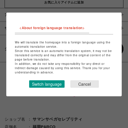
お気に入りアイテムに追加
アイテム説明 / 素材
<About foreign language translation>
サイズ
We will translate the homepage into a foreign language using the
automatic translation service.
シェアする
Since this service is an automatic translation system, it may not be
translated correctly and may differ from the original content of the
page before translation.
In addition, we do not take any responsibility for any direct or
indirect damage caused by using this service. Thank you for your
understanding in advance.
Switch language
Cancel
ショップ名
サマンサベガセレブリティ
店舗名
福岡PARCO