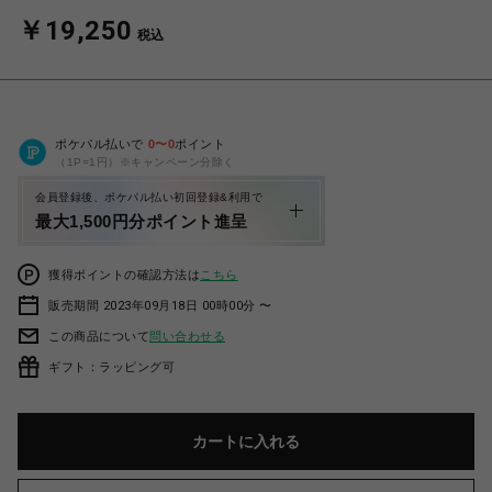
￥19,250
税込
ポケパル払いで
0
〜
0
ポイント
（1P=1円）※キャンペーン分除く
会員登録後、ポケパル払い初回登録&利用で
最大1,500円分ポイント進呈
獲得ポイントの確認方法は
こちら
販売期間 2023年09月18日 00時00分 〜
この商品について
問い合わせる
ギフト：ラッピング可
カートに入れる