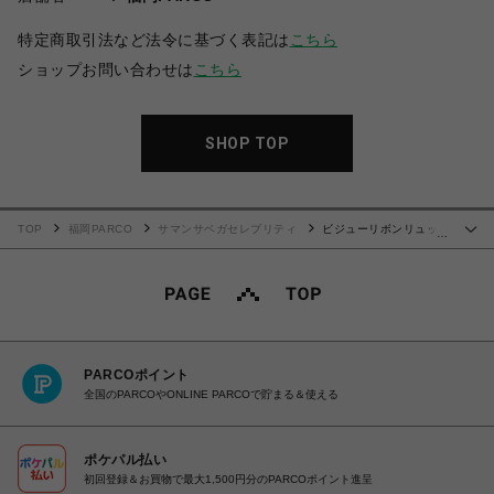
特定商取引法など法令に基づく表記は
こちら
ショップお問い合わせは
こちら
SHOP TOP
TOP
福岡PARCO
サマンサベガセレブリティ
ビジューリボンリュック
…
(小)
PARCOポイント
全国のPARCOやONLINE PARCOで貯まる＆使える
ポケパル払い
初回登録＆お買物で最大1,500円分のPARCOポイント進呈