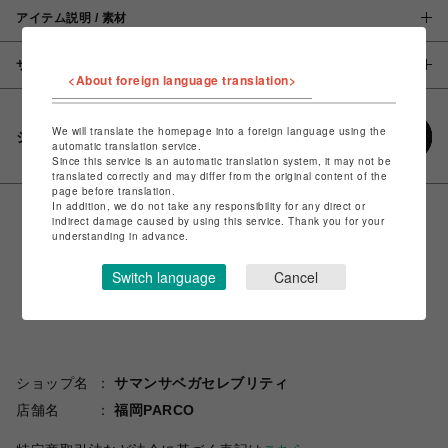
アイテム説明 / 素材
サイズ
<About foreign language translation>
We will translate the homepage into a foreign language using the
シェアする
automatic translation service.
Since this service is an automatic translation system, it may not be
translated correctly and may differ from the original content of the
page before translation.
In addition, we do not take any responsibility for any direct or
indirect damage caused by using this service. Thank you for your
understanding in advance.
Switch language
Cancel
ショップ名
サマンサベガセレブリティ
店舗名
福岡PARCO