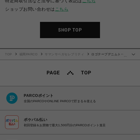
特定商取引法など法令に基づく表記は
こちら
ショップお問い合わせは
こちら
SHOP TOP
TOP
福岡PARCO
サマンサベガセレブリティ
ロゴテープデニムトート
…
（小）
PARCOポイント
全国のPARCOやONLINE PARCOで貯まる＆使える
ポケパル払い
初回登録＆お買物で最大1,500円分のPARCOポイント進呈