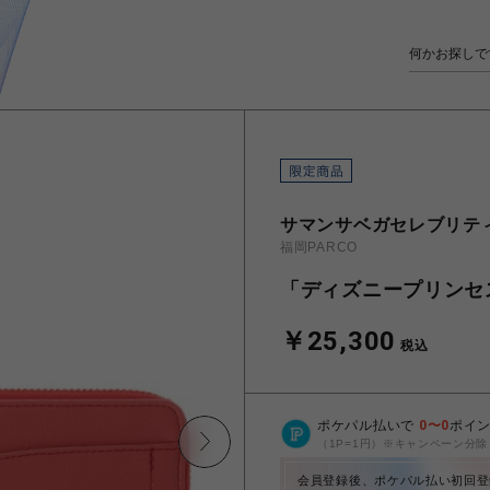
サマンサベガセレブリテ
福岡PARCO
「ディズニープリンセ
￥25,300
税込
ポケパル払いで
0
〜
0
ポイ
（1P=1円）※キャンペーン分除
会員登録後、ポケパル払い初回登