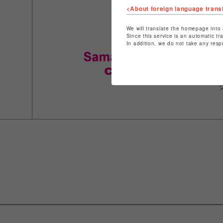
<About foreign language trans
We will translate the homepage into 
Since this service is an automatic tr
In addition, we do not take any resp