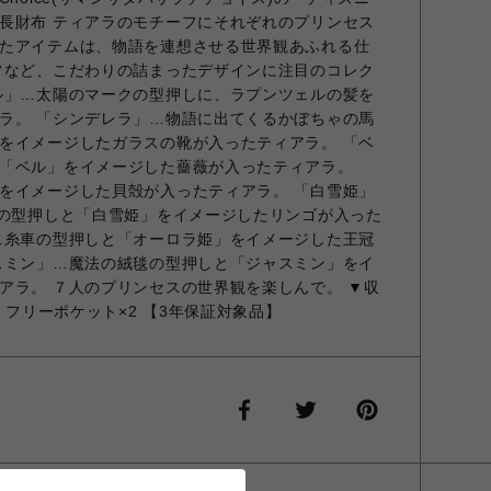
長財布 ティアラのモチーフにそれぞれのプリンセス
たアイテムは、物語を連想させる世界観あふれる仕
フなど、こだわりの詰まったデザインに注目のコレク
ル」…太陽のマークの型押しに、ラプンツェルの髪を
ラ。 「シンデレラ」…物語に出てくるかぼちゃの馬
をイメージしたガラスの靴が入ったティアラ。 「ベ
「ベル」をイメージした薔薇が入ったティアラ。
をイメージした貝殻が入ったティアラ。 「白雪姫」
”の型押しと「白雪姫」をイメージしたリンゴが入った
…糸車の型押しと「オーロラ姫」をイメージした王冠
スミン」…魔法の絨毯の型押しと「ジャスミン」をイ
アラ。 ７人のプリンセスの世界観を楽しんで。 ▼収
 ・フリーポケット×2 【3年保証対象品】