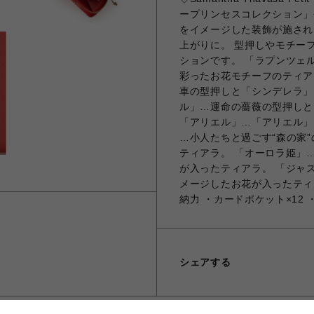
ープリンセスコレクション」
をイメージした装飾が施され
上がりに。 型押しやモチー
ションです。 「ラプンツェ
彩ったお花モチーフのティア
車の型押しと「シンデレラ」
ル」…運命の薔薇の型押しと
「アリエル」…「アリエル」
…小人たちと過ごす“森の家
ティアラ。 「オーロラ姫」
が入ったティアラ。 「ジャ
メージしたお花が入ったティ
納力 ・カードポケット×12
シェアする