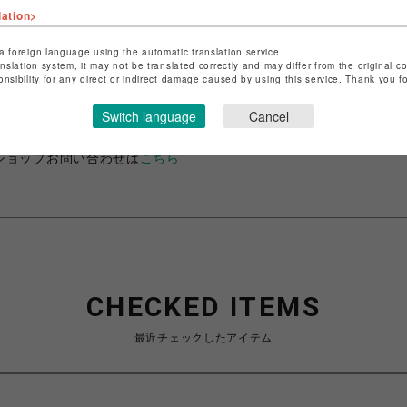
lation>
a foreign language using the automatic translation service.
anslation system, it may not be translated correctly and may differ from the original c
ショップ名
サマンサベガセレブリティ
onsibility for any direct or indirect damage caused by using this service. Thank you 
店舗名
福岡PARCO
Switch language
Cancel
特定商取引法など法令に基づく表記は
こちら
ショップお問い合わせは
こちら
CHECKED ITEMS
最近チェックしたアイテム