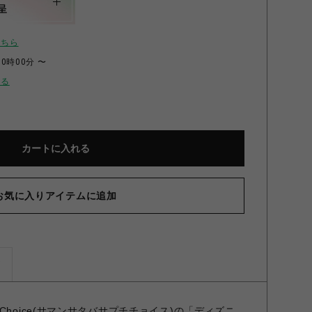
呈
こちら
00時00分 〜
せる
カートに入れる
お気に入りアイテムに追加
ズ
Petit Choice(サマンサタバサプチチョイス)の「ディズニ