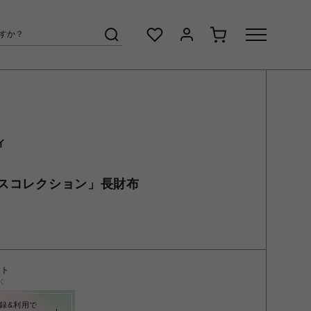
ィ
スコレクション」長財布
ント
く
録&利用で