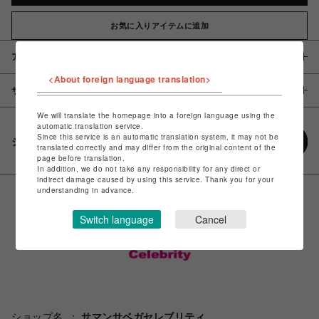
お気に入りアイテムに追加
アイテム説明 / 素材
<About foreign language translation>
サイズ
We will translate the homepage into a foreign language using the
automatic translation service.
Since this service is an automatic translation system, it may not be
シェアする
translated correctly and may differ from the original content of the
page before translation.
In addition, we do not take any responsibility for any direct or
indirect damage caused by using this service. Thank you for your
understanding in advance.
Switch language
Cancel
ショップ名
サマンサベガセレブリティ