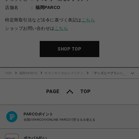
店舗名
福岡PARCO
特定商取引法など法令に基づく表記は
こちら
ショップお問い合わせは
こちら
SHOP TOP
TOP
福岡PARCO
サマンサベガセレブリティ
「ディズニープリンセス
…
コレクション」スマホストラップ
PARCOポイント
全国のPARCOやONLINE PARCOで貯まる＆使える
ポケパル払い