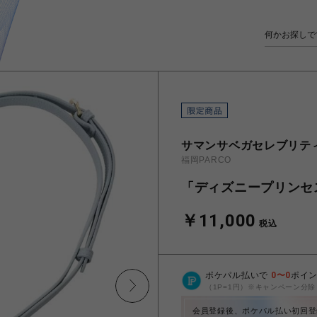
サマンサベガセレブリテ
福岡PARCO
「ディズニープリンセ
￥11,000
税込
ポケパル払いで
0
〜
0
ポイ
（1P=1円）※キャンペーン分除
会員登録後、ポケパル払い初回登