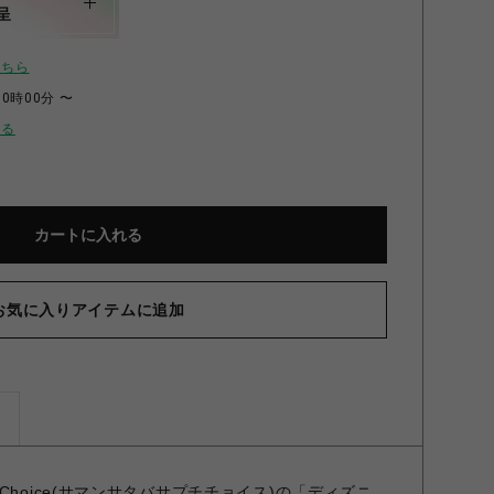
呈
こちら
00時00分 〜
せる
カートに入れる
お気に入りアイテムに追加
ズ
Petit Choice(サマンサタバサプチチョイス)の「ディズニ