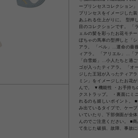
ープリンセスコレクション」
プリンセスをイメージした装
あふれる仕上がりに。 型押
目のコレクションです。 「
ェルの髪を彩ったお花モチー
ぼちゃの馬車の型押しと「シ
アラ。 「ベル」…運命の薔
ィアラ。 「アリエル」…「
「白雪姫」…小人たちと過ご
ゴが入ったティアラ。 「オ
ジした王冠が入ったティアラ
ミン」をイメージしたお花が
んで。 ▼機能性 ・お手持
クストラップ。 ・裏面にミ
れるのも嬉しいポイント。 
み出ているタイプで、ケーブル
いていたり、下部側面が全体
んのでご注意ください。 ■
て生じた破損、故障、事故に