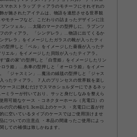
スマホストラップ ティアラのモチーフにそれぞれの
飾が施されたアイテムは、物語を連想させる世界観
しやモチーフなど、こだわりの詰まったデザインに注
ラプンツェル」…太陽のマークの型押しに、ラプンツ
フのティアラ。 「シンデレラ」…物語に出てくるか
ンデレラ」をイメージしたガラスの靴が入ったティ
薇の型押しと「ベル」をイメージした薔薇が入ったテ
アリエル」をイメージした貝殻が入ったティアラ。
す“森の家”の型押しと「白雪姫」をイメージしたリン
ーロラ姫」…糸車の型押しと「オーロラ姫」をイメー
。 「ジャスミン」…魔法の絨毯の型押しと「ジャス
入ったティアラ。 ７人のプリンセスの世界観を楽し
ちのケースに挟むだけでスマホショルダーにできるネッ
ニーミラーが付いており、サッと身だしなみを整えら
■使用可能なケース ・コネクターホール（充電口）の
の穴の幅が1.3cm以上のケース ・充電口に蓋が付
的に空いているタイプのケースではご使用頂けませ
商品についての注意点 ・本品の間違ったご使用によっ
関しての補償は致しかねます。