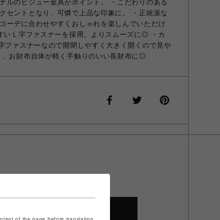
ナルのビジュー金具がポイント。 ・こだわりのある
クセントとなり、可憐で上品な印象に。 ・正統派な
コーデに合わせやすくおしゃれを楽しんでいただけ
やすいＬ字ファスナーを採用。よりスムーズに◎ ・カ
L字ファスナーなので開閉しやすく大きく開くので見や
く、お財布自体が軽く手触りのいい長財布に◎
SHOP TOP
ontent of the page before translation.