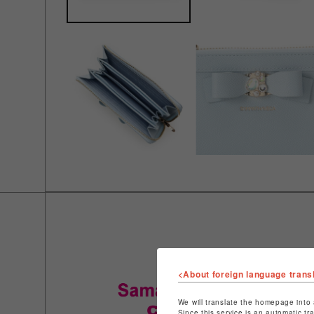
<About foreign language trans
We will translate the homepage into 
Since this service is an automatic tr