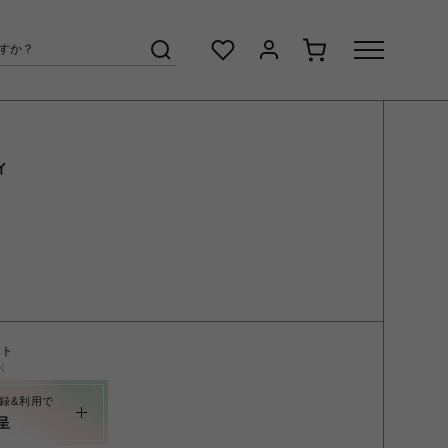
ィ
ント
く
録&利用で
呈