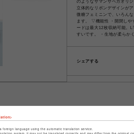
のようなサマンサベガオリジ
立体的なリボンデザインがア
微糖フェミニンで、いろんな
ます。 ▽機能性 ・開閉し
ードは最大12枚収納可能。
すいです。 ・生地が柔らか
シェアする
ショップ名
サマンサベガセレブリティ
lation>
店舗名
福岡PARCO
a foreign language using the automatic translation service.
anslation system, it may not be translated correctly and may differ from the original c
特定商取引法など法令に基づく表記は
こちら