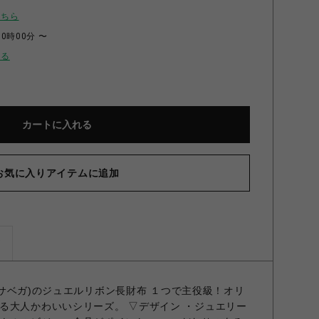
こちら
00時00分 〜
せる
カートに入れる
お気に入りアイテムに追加
ズ
マンサベガ)のジュエルリボン長財布 １つで主役級！オリ
る大人かわいいシリーズ。 ▽デザイン ・ジュエリー