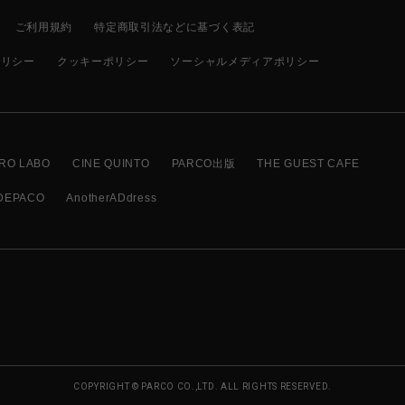
ご利用規約
特定商取引法などに基づく表記
ポリシー
クッキーポリシー
ソーシャルメディアポリシー
RO LABO
CINE QUINTO
PARCO出版
THE GUEST CAFE
DEPACO
AnotherADdress
COPYRIGHT © PARCO CO.,LTD. ALL RIGHTS RESERVED.