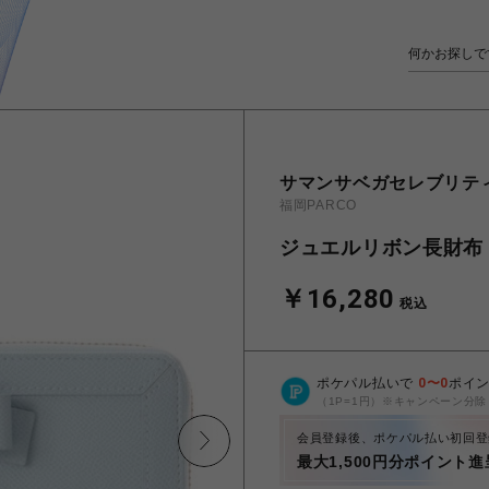
サマンサベガセレブリテ
福岡PARCO
ジュエルリボン長財布
￥16,280
税込
ポケパル払いで
0
〜
0
ポイ
（1P=1円）※キャンペーン分除
会員登録後、ポケパル払い初回登
最大1,500円分ポイント進