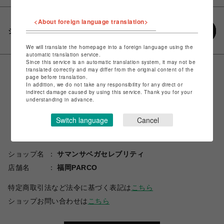
<About foreign language translation>
シェアする
We will translate the homepage into a foreign language using the
automatic translation service.
Since this service is an automatic translation system, it may not be
translated correctly and may differ from the original content of the
page before translation.
In addition, we do not take any responsibility for any direct or
indirect damage caused by using this service. Thank you for your
understanding in advance.
Switch language
Cancel
ショップ名
サマンサベガセレブリティ
店舗名
福岡PARCO
特定商取引法など法令に基づく表記は
こちら
ショップお問い合わせは
こちら