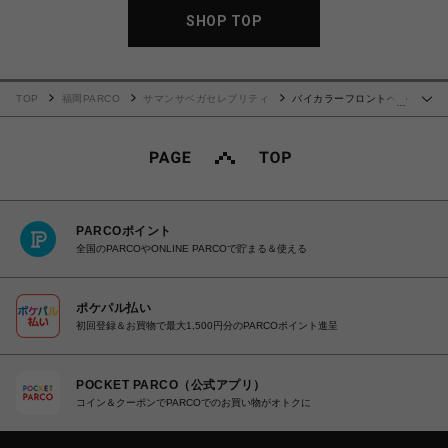
SHOP TOP
TOP
福岡PARCO
サマンサベガセレブリティ
バイカラーフロントベル
…
ト 口金折財布
PARCOポイント
全国のPARCOやONLINE PARCOで貯まる＆使える
ポケパル払い
初回登録＆お買物で最大1,500円分のPARCOポイント進呈
POCKET PARCO（公式アプリ）
コイン＆クーポンでPARCOでのお買い物がオトクに