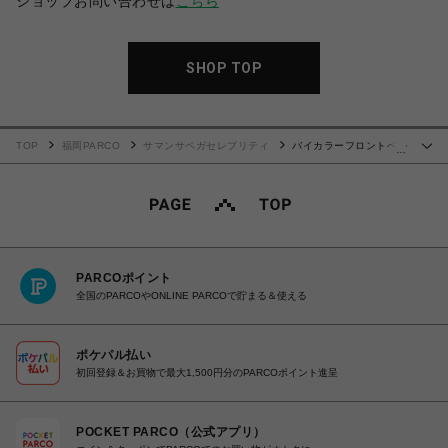
ショップお問い合わせは
こちら
SHOP TOP
TOP
福岡PARCO
サマンサベガセレブリティ
バイカラーフロントベル
…
ト 長財布
PARCOポイント
全国のPARCOやONLINE PARCOで貯まる＆使える
ポケパル払い
初回登録＆お買物で最大1,500円分のPARCOポイント進呈
POCKET PARCO（公式アプリ）