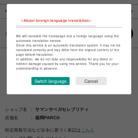
サイズ
<About foreign language translation>
シェアする
We will translate the homepage into a foreign language using the
automatic translation service.
Since this service is an automatic translation system, it may not be
translated correctly and may differ from the original content of the
page before translation.
In addition, we do not take any responsibility for any direct or
indirect damage caused by using this service. Thank you for your
understanding in advance.
Switch language
Cancel
ショップ名
サマンサベガセレブリティ
店舗名
福岡PARCO
特定商取引法など法令に基づく表記は
こちら