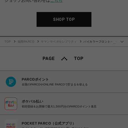
ショップお問い合わせは
こちら
SHOP TOP
TOP
福岡PARCO
サマンサベガセレブリティ
バイカラーフロントベル
…
ト 長財布
PARCOポイント
全国のPARCOやONLINE PARCOで貯まる＆使える
ポケパル払い
初回登録＆お買物で最大1,500円分のPARCOポイント進呈
POCKET PARCO（公式アプリ）