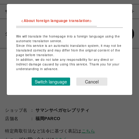
サイズ
<About foreign language translation>
シェアする
We will translate the homepage into a foreign language using the
automatic translation service.
Since this service is an automatic translation system, it may not be
translated correctly and may differ from the original content of the
page before translation.
In addition, we do not take any responsibility for any direct or
indirect damage caused by using this service. Thank you for your
understanding in advance.
Switch language
Cancel
ショップ名
サマンサベガセレブリティ
店舗名
福岡PARCO
特定商取引法など法令に基づく表記は
こちら