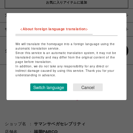
お気に入りアイテムに追加
アイテム説明 / 素材
<About foreign language translation>
サイズ
We will translate the homepage into a foreign language using the
automatic translation service.
シェアする
Since this service is an automatic translation system, it may not be
translated correctly and may differ from the original content of the
page before translation.
In addition, we do not take any responsibility for any direct or
indirect damage caused by using this service. Thank you for your
understanding in advance.
Switch language
Cancel
ショップ名
サマンサベガセレブリティ
店舗名
福岡PARCO