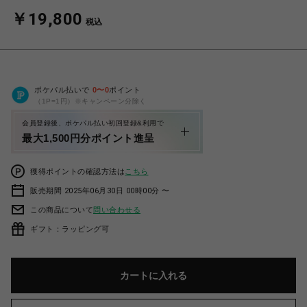
￥19,800
税込
ポケパル払いで
0
〜
0
ポイント
（1P=1円）※キャンペーン分除く
会員登録後、ポケパル払い初回登録&利用で
最大1,500円分ポイント進呈
獲得ポイントの確認方法は
こちら
販売期間 2025年06月30日 00時00分 〜
この商品について
問い合わせる
ギフト：ラッピング可
カートに入れる