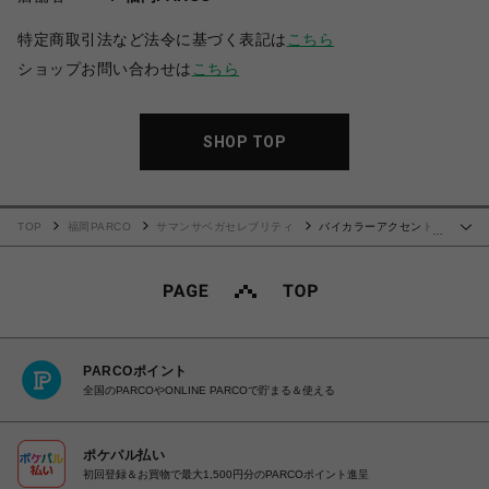
特定商取引法など法令に基づく表記は
こちら
ショップお問い合わせは
こちら
SHOP TOP
TOP
福岡PARCO
サマンサベガセレブリティ
バイカラーアクセントリ
…
ボンハンドバッグ
PARCOポイント
全国のPARCOやONLINE PARCOで貯まる＆使える
ポケパル払い
初回登録＆お買物で最大1,500円分のPARCOポイント進呈