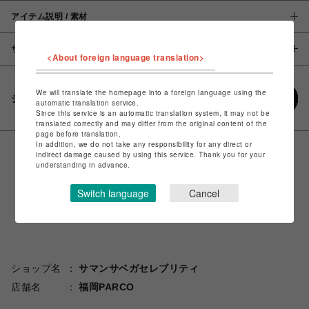
アイテム説明 / 素材
サイズ
<About foreign language translation>
We will translate the homepage into a foreign language using the
シェアする
automatic translation service.
Since this service is an automatic translation system, it may not be
translated correctly and may differ from the original content of the
page before translation.
In addition, we do not take any responsibility for any direct or
indirect damage caused by using this service. Thank you for your
understanding in advance.
Switch language
Cancel
ショップ名
サマンサベガセレブリティ
店舗名
福岡PARCO