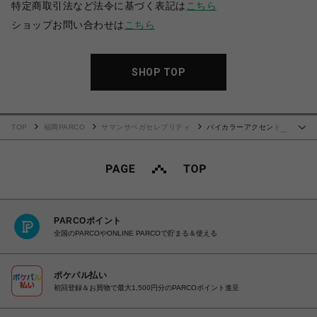
特定商取引法など法令に基づく表記は
こちら
ショップお問い合わせは
こちら
SHOP TOP
TOP
福岡PARCO
サマンサベガセレブリティ
バイカラーアクセントリ
…
ボン折財布
PARCOポイント
全国のPARCOやONLINE PARCOで貯まる＆使える
ポケパル払い
初回登録＆お買物で最大1,500円分のPARCOポイント進呈