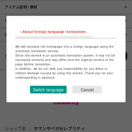
アイテム説明 / 素材
サイズ
<About foreign language translation>
注意事項
We will translate the homepage into a foreign language using the
automatic translation service.
Since this service is an automatic translation system, it may not be
シェアする
translated correctly and may differ from the original content of the
page before translation.
In addition, we do not take any responsibility for any direct or
indirect damage caused by using this service. Thank you for your
understanding in advance.
Switch language
Cancel
ショップ名
サマンサベガセレブリティ