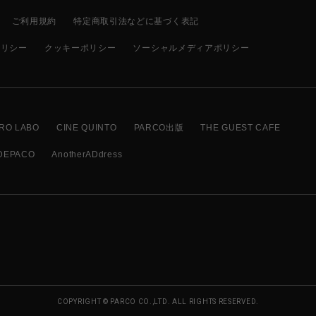
ご利用規約
特定商取引法などに基づく表記
ポリシー
クッキーポリシー
ソーシャルメディアポリシー
RO LABO
CINE QUINTO
PARCO出版
THE GUEST CAFE
DEPACO
AnotherADdress
COPYRIGHT © PARCO CO.,LTD. ALL RIGHTS RESERVED.