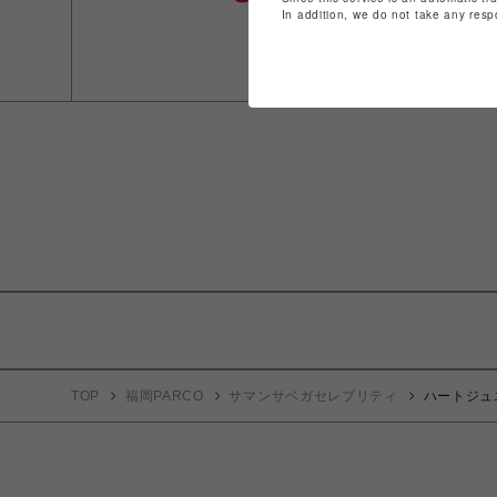
In addition, we do not take any resp
TOP
福岡PARCO
サマンサベガセレブリティ
ハートジュ