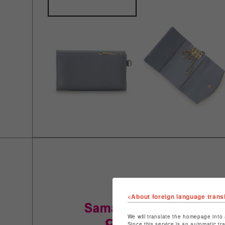
<About foreign language trans
We will translate the homepage into 
Since this service is an automatic tr