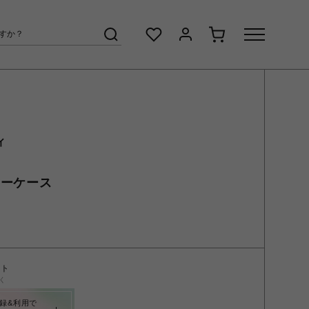
ィ
キーケース
ント
く
録&利用で