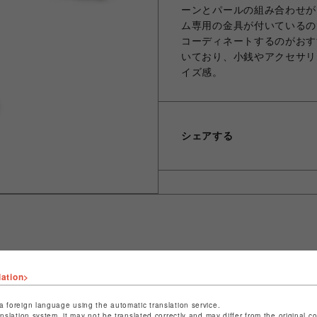
ーンとパールの組み合わせが
ム専用の金具が付いているの
コーディネートするのがおす
いており、小銭やアクセサリ
イズ感。
シェアする
ショップ名
サマンサベガセレブリティ
lation>
店舗名
福岡PARCO
a foreign language using the automatic translation service.
anslation system, it may not be translated correctly and may differ from the original c
特定商取引法など法令に基づく表記は
こちら