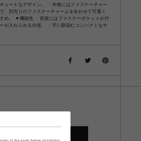
キュートなデザイン。 ・外側にはファスナーチャー
で、別売りのファスナーチャームを合わせて可愛く
すめ。 ▼機能性 ・背面にはファスナーポケットが付
ーが入れられる仕様。 ・手に馴染むコンパクトなサ
SHOP TOP
ontent of the page before translation.