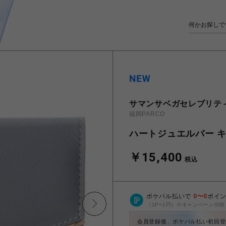
サマンサベガセレブリテ
福岡PARCO
ハートジュエルバー 
￥15,400
税込
ポケパル払いで
0
〜
0
ポイ
（1P=1円）※キャンペーン分除
会員登録後、ポケパル払い初回登