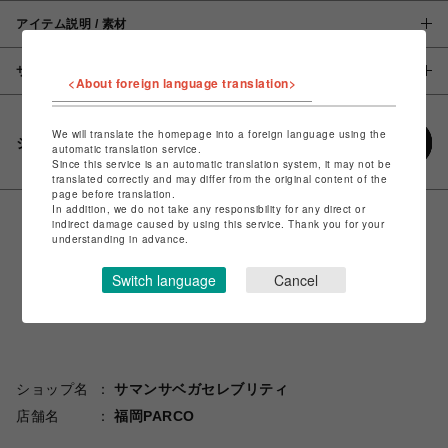
アイテム説明 / 素材
サイズ
<About foreign language translation>
We will translate the homepage into a foreign language using the
シェアする
automatic translation service.
Since this service is an automatic translation system, it may not be
translated correctly and may differ from the original content of the
page before translation.
In addition, we do not take any responsibility for any direct or
indirect damage caused by using this service. Thank you for your
understanding in advance.
Switch language
Cancel
ショップ名
サマンサベガセレブリティ
店舗名
福岡PARCO