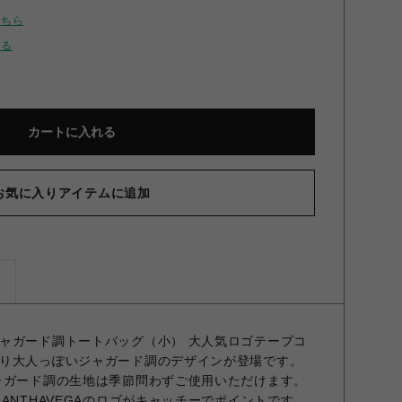
こちら
せる
カートに入れる
お気に入りアイテムに追加
ズ
ャガード調トートバッグ（小） 大人気ロゴテープコ
り大人っぽいジャガード調のデザインが登場です。
ャガード調の生地は季節問わずご使用いただけます。
ANTHAVEGAのロゴがキャッチーでポイントです。