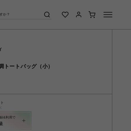
ィ
調トートバッグ（小）
ント
く
録&利用で
呈