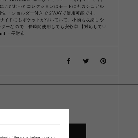
にこだわったコレクションはモードにもカジュアル
性 ・ショルダー付きで２WAYで使用可能です。 ・
サイドにもポケットが付いていて、小物も収納しや
ルダーなので、長時間使用しても安心◎ 【対応してい
ml ・長財布
SHOP TOP
ontent of the page before translation.