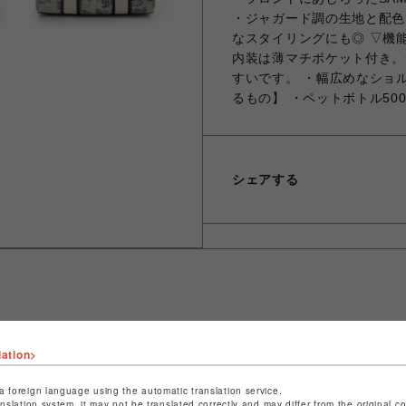
・ジャガード調の生地と配色
なスタイリングにも◎ ▽機能
内装は薄マチポケット付き。
すいです。 ・幅広めなショ
るもの】 ・ペットボトル500
シェアする
ショップ名
サマンサベガセレブリティ
lation>
店舗名
福岡PARCO
a foreign language using the automatic translation service.
anslation system, it may not be translated correctly and may differ from the original c
特定商取引法など法令に基づく表記は
こちら