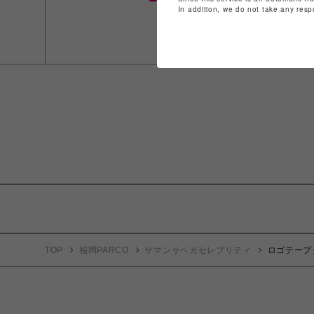
In addition, we do not take any resp
TOP
福岡PARCO
サマンサベガセレブリティ
ロゴテープ