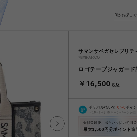
サマンサベガセレブリテ
福岡PARCO
ロゴテープジャガード
￥16,500
税込
ポケパル払いで
0
〜
0
ポイ
（1P=1円）※キャンペーン分除
会員登録後、ポケパル払い初回登
最大1,500円分ポイント進