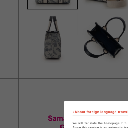
<About foreign language trans
We will translate the homepage into 
Since this service is an automatic tr