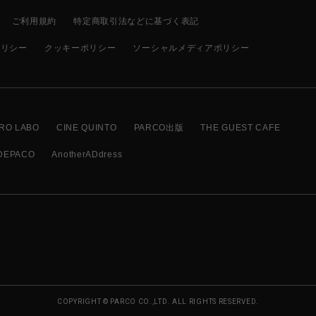
ご利用規約
特定商取引法などに基づく表記
ポリシー
クッキーポリシー
ソーシャルメディアポリシー
RO LABO
CINE QUINTO
PARCO出版
THE GUEST CAFE
DEPACO
AnotherADdress
COPYRIGHT © PARCO CO.,LTD. ALL RIGHTS RESERVED.