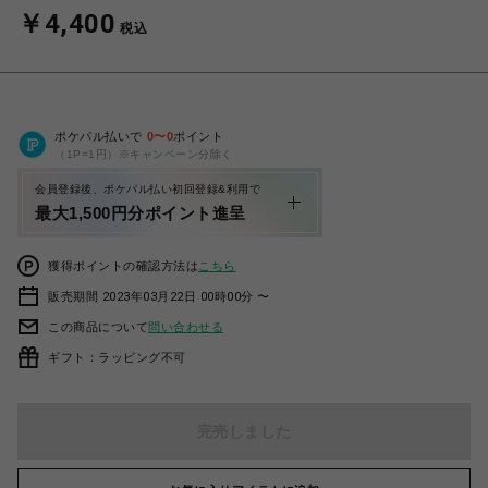
￥4,400
税込
ポケパル払いで
0
〜
0
ポイント
（1P=1円）※キャンペーン分除く
会員登録後、ポケパル払い初回登録&利用で
最大1,500円分ポイント進呈
獲得ポイントの確認方法は
こちら
販売期間 2023年03月22日 00時00分 〜
この商品について
問い合わせる
ギフト：ラッピング不可
完売しました