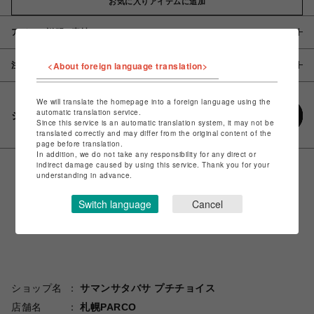
お気に入りアイテムに追加
アイテム説明 / 素材
<About foreign language translation>
注意事項
We will translate the homepage into a foreign language using the
automatic translation service.
シェアする
Since this service is an automatic translation system, it may not be
translated correctly and may differ from the original content of the
page before translation.
In addition, we do not take any responsibility for any direct or
indirect damage caused by using this service. Thank you for your
understanding in advance.
Switch language
Cancel
ショップ名
サマンサタバサ プチチョイス
店舗名
札幌PARCO