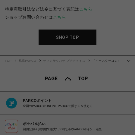
特定商取引法など法令に基づく表記は
こちら
ショップお問い合わせは
こちら
SHOP TOP
TOP
札幌PARCO
サマンサタバサ プチチョイス
「イースターコレク
…
ション」ファスナーチャーム ミッキー
PARCOポイント
全国のPARCOやONLINE PARCOで貯まる＆使える
ポケパル払い
初回登録＆お買物で最大1,500円分のPARCOポイント進呈