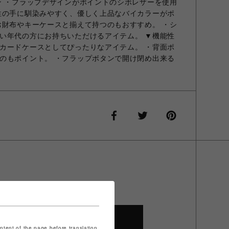
ン ・フラップデザインがポイントのシボレザーを使用
性の手に馴染みやすく、優しく上品なバイカラーがポ
お財布やキーケースと揃えて持つのもおすすめ。 ・シ
い年代の方にお持ちいただけるアイテム。 ▼機能性
カードケースとしてぴったりなアイテム。 ・背面ポ
のもポイント。 ・フラップボタンで開け閉め出来る
SHOP TOP
ontent of the page before translation.