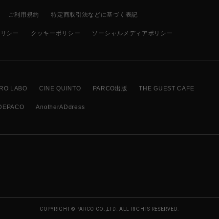
ご利用規約
特定商取引法などに基づく表記
ポリシー
クッキーポリシー
ソーシャルメディアポリシー
RO LABO
CINE QUINTO
PARCO出版
THE GUEST CAFE
DEPACO
AnotherADdress
COPYRIGHT © PARCO CO.,LTD. ALL RIGHTS RESERVED.