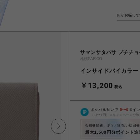
サマンサタバサ プチチョ
札幌PARCO
インサイドバイカラー
￥13,200
税込
ポケパル払いで
0
〜
0
ポイ
（1P=1円）※キャンペーン分除
会員登録後、ポケパル払い初回登
最大1,500円分ポイント進