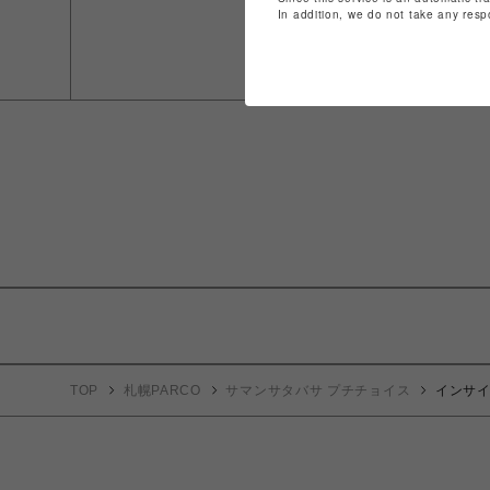
In addition, we do not take any resp
TOP
札幌PARCO
サマンサタバサ プチチョイス
インサイ