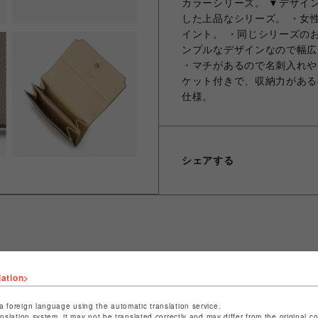
カラーシリーズ。 ▼デザイ
した上品なシリーズ。 ・女
イント。 ・同じシリーズの
ンプルなデザインなので幅広
・マチがあるので名刺入れや
ケット付きで、収納力がある
仕様。
シェアする
ショップ名
サマンサタバサ プチチョイス
lation>
店舗名
札幌PARCO
a foreign language using the automatic translation service.
anslation system, it may not be translated correctly and may differ from the original c
特定商取引法など法令に基づく表記は
こちら