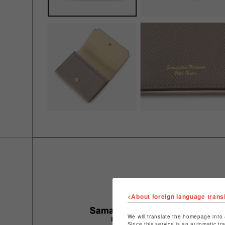
<About foreign language trans
We will translate the homepage into 
Since this service is an automatic tr