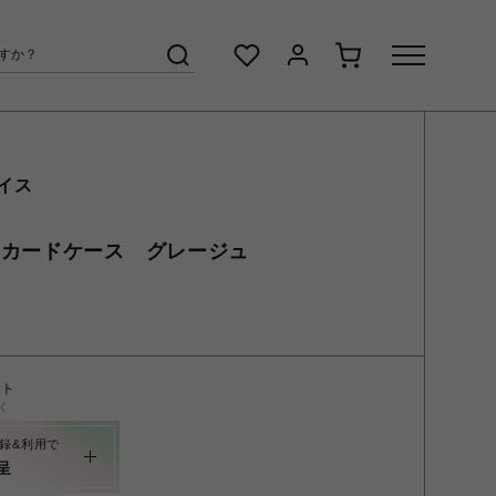
イス
 カードケース グレージュ
ント
く
録&利用で
呈