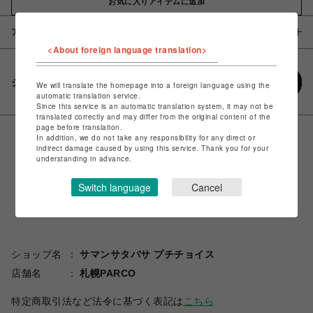
お気に入りアイテムに追加
アイテム説明 / 素材
<About foreign language translation>
シェアする
We will translate the homepage into a foreign language using the
automatic translation service.
Since this service is an automatic translation system, it may not be
translated correctly and may differ from the original content of the
page before translation.
In addition, we do not take any responsibility for any direct or
indirect damage caused by using this service. Thank you for your
understanding in advance.
Switch language
Cancel
ショップ名
サマンサタバサ プチチョイス
店舗名
札幌PARCO
特定商取引法など法令に基づく表記は
こちら