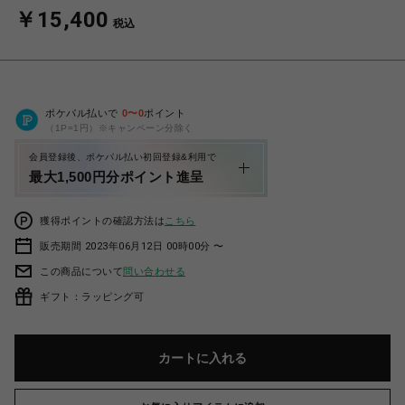
￥15,400
税込
ポケパル払いで
0
〜
0
ポイント
（1P=1円）※キャンペーン分除く
会員登録後、ポケパル払い初回登録&利用で
最大1,500円分ポイント進呈
獲得ポイントの確認方法は
こちら
販売期間 2023年06月12日 00時00分 〜
この商品について
問い合わせる
ギフト：ラッピング可
カートに入れる