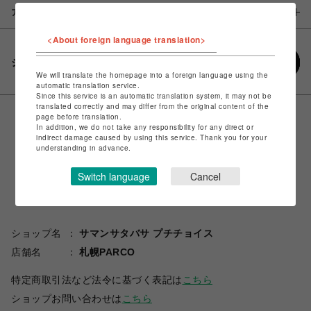
アイテム説明 / 素材
<About foreign language translation>
シェアする
We will translate the homepage into a foreign language using the
automatic translation service.
Since this service is an automatic translation system, it may not be
translated correctly and may differ from the original content of the
page before translation.
In addition, we do not take any responsibility for any direct or
indirect damage caused by using this service. Thank you for your
understanding in advance.
Switch language
Cancel
ショップ名
サマンサタバサ プチチョイス
店舗名
札幌PARCO
特定商取引法など法令に基づく表記は
こちら
ショップお問い合わせは
こちら