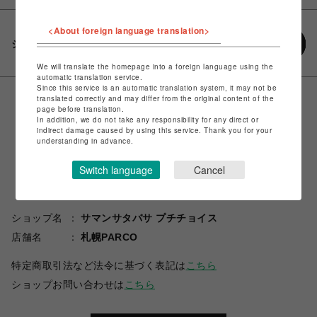
<About foreign language translation>
シェアする
We will translate the homepage into a foreign language using the
automatic translation service.
Since this service is an automatic translation system, it may not be
translated correctly and may differ from the original content of the
page before translation.
In addition, we do not take any responsibility for any direct or
indirect damage caused by using this service. Thank you for your
understanding in advance.
Switch language
Cancel
ショップ名
サマンサタバサ プチチョイス
店舗名
札幌PARCO
特定商取引法など法令に基づく表記は
こちら
ショップお問い合わせは
こちら