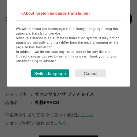
<About foreign language translation>
シェアする
We will translate the homepage into a foreign language using the
automatic translation service.
Since this service is an automatic translation system, it may not be
translated correctly and may differ from the original content of the
page before translation.
In addition, we do not take any responsibility for any direct or
indirect damage caused by using this service. Thank you for your
understanding in advance.
Switch language
Cancel
ショップ名
サマンサタバサ プチチョイス
店舗名
札幌PARCO
特定商取引法など法令に基づく表記は
こちら
ショップお問い合わせは
こちら