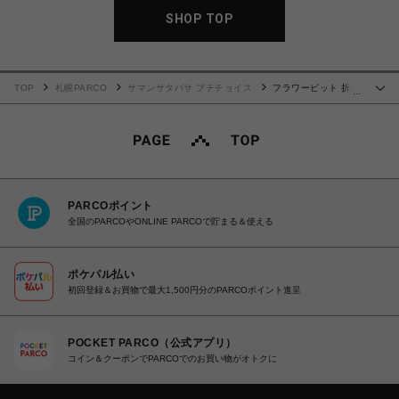
SHOP TOP
TOP
札幌PARCO
サマンサタバサ プチチョイス
フラワービット 折財
…
布 ライトブルー
PARCOポイント
全国のPARCOやONLINE PARCOで貯まる＆使える
ポケパル払い
初回登録＆お買物で最大1,500円分のPARCOポイント進呈
POCKET PARCO（公式アプリ）
コイン＆クーポンでPARCOでのお買い物がオトクに