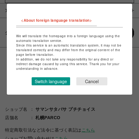
アイテム説明 / 素材
<About foreign language translation>
シェアする
We will translate the homepage into a foreign language using the
automatic translation service.
Since this service is an automatic translation system, it may not be
translated correctly and may differ from the original content of the
page before translation.
In addition, we do not take any responsibility for any direct or
indirect damage caused by using this service. Thank you for your
understanding in advance.
Switch language
Cancel
ショップ名
サマンサタバサ プチチョイス
店舗名
札幌PARCO
特定商取引法など法令に基づく表記は
こちら
ショップお問い合わせは
こちら