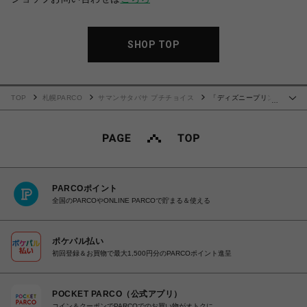
SHOP TOP
TOP
札幌PARCO
サマンサタバサ プチチョイス
「ディズニープリン
…
セスコレクション」折財布 ラプンツェル
PARCOポイント
全国のPARCOやONLINE PARCOで貯まる＆使える
ポケパル払い
初回登録＆お買物で最大1,500円分のPARCOポイント進呈
POCKET PARCO（公式アプリ）
コイン＆クーポンでPARCOでのお買い物がオトクに