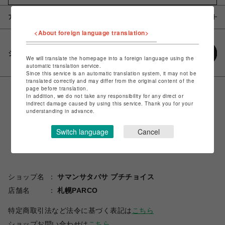
アイテム説明 / 素材
<About foreign language translation>
シェアする
We will translate the homepage into a foreign language using the
automatic translation service.
Since this service is an automatic translation system, it may not be
translated correctly and may differ from the original content of the
page before translation.
In addition, we do not take any responsibility for any direct or
indirect damage caused by using this service. Thank you for your
understanding in advance.
Switch language
Cancel
ショップ名
サマンサタバサ プチチョイス
店舗名
札幌PARCO
特定商取引法など法令に基づく表記は
こちら
ショップお問い合わせは
こちら