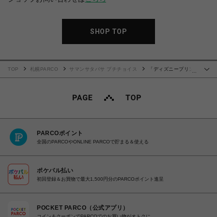
SHOP TOP
TOP
札幌PARCO
サマンサタバサ プチチョイス
「ディズニープリン
…
セスコレクション」折財布 ジャスミン
PARCOポイント
全国のPARCOやONLINE PARCOで貯まる＆使える
ポケパル払い
初回登録＆お買物で最大1,500円分のPARCOポイント進呈
POCKET PARCO（公式アプリ）
コイン＆クーポンでPARCOでのお買い物がオトクに