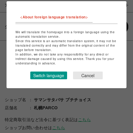
アイテム説明 / 素材
<About foreign language translation>
シェアする
We will translate the homepage into a foreign language using the
automatic translation service.
Since this service is an automatic translation system, it may not be
translated correctly and may differ from the original content of the
page before translation.
In addition, we do not take any responsibility for any direct or
indirect damage caused by using this service. Thank you for your
understanding in advance.
Switch language
Cancel
ショップ名
サマンサタバサ プチチョイス
店舗名
札幌PARCO
特定商取引法など法令に基づく表記は
こちら
ショップお問い合わせは
こちら