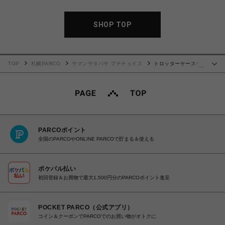
SHOP TOP
TOP
札幌PARCO
サマンサタバサ プチチョイス
トロッターケースモ
…
チーフ マルチケース ブラック
PARCOポイント
全国のPARCOやONLINE PARCOで貯まる＆使える
ポケパル払い
初回登録＆お買物で最大1,500円分のPARCOポイント進呈
POCKET PARCO（公式アプリ）
コイン＆クーポンでPARCOでのお買い物がオトクに