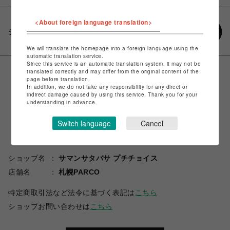
<About foreign language translation>
シェアする
We will translate the homepage into a foreign language using the
automatic translation service.
Since this service is an automatic translation system, it may not be
translated correctly and may differ from the original content of the
page before translation.
In addition, we do not take any responsibility for any direct or
indirect damage caused by using this service. Thank you for your
understanding in advance.
Switch language
Cancel
ショップ名
サマンサタバサ プチチョイス
店舗名
札幌PARCO
特定商取引法など法令に基づく表記は
こちら
ショップお問い合わせは
こちら