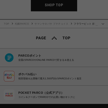
SHOP TOP
TOP
札幌PARCO
サマンサタバサ プチチョイス
フラワービット 折財
…
布 ミント
PARCOポイント
全国のPARCOやONLINE PARCOで貯まる＆使える
ポケパル払い
初回登録＆お買物で最大1,500円分のPARCOポイント進呈
POCKET PARCO（公式アプリ）
コイン＆クーポンでPARCOでのお買い物がオトクに