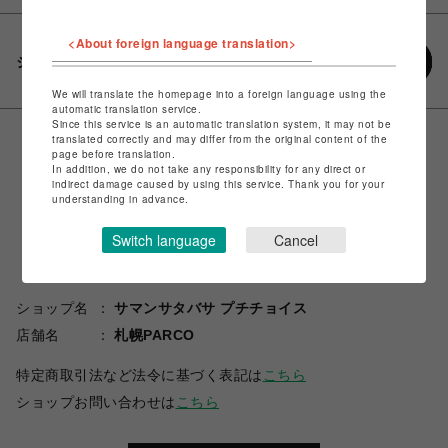
<About foreign language translation>
シェアする
We will translate the homepage into a foreign language using the
automatic translation service.
Since this service is an automatic translation system, it may not be
translated correctly and may differ from the original content of the
page before translation.
In addition, we do not take any responsibility for any direct or
indirect damage caused by using this service. Thank you for your
understanding in advance.
Switch language
Cancel
ショップ名
サマンサタバサ プチチョイス
店舗名
札幌PARCO
特定商取引法など法令に基づく表記は
こちら
ショップお問い合わせは
こちら