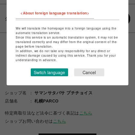
<About foreign language translation>
シェアする
We will translate the homepage into a foreign language using the
automatic translation service.
Since this service is an automatic translation system, it may not be
translated correctly and may differ from the original content of the
page before translation.
In addition, we do not take any responsibility for any direct or
indirect damage caused by using this service. Thank you for your
understanding in advance.
Switch language
Cancel
ショップ名
サマンサタバサ プチチョイス
店舗名
札幌PARCO
特定商取引法など法令に基づく表記は
こちら
ショップお問い合わせは
こちら