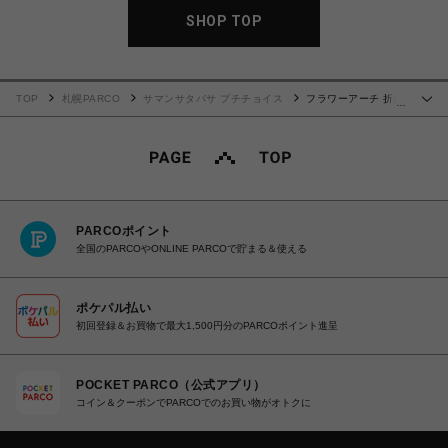
SHOP TOP
TOP
札幌PARCO
サマンサタバサ プチチョイス
フラワーアーチ 折財
…
布 ラベンダー
PARCOポイント
全国のPARCOやONLINE PARCOで貯まる＆使える
ポケパル払い
初回登録＆お買物で最大1,500円分のPARCOポイント進呈
POCKET PARCO（公式アプリ）
コイン＆クーポンでPARCOでのお買い物がオトクに