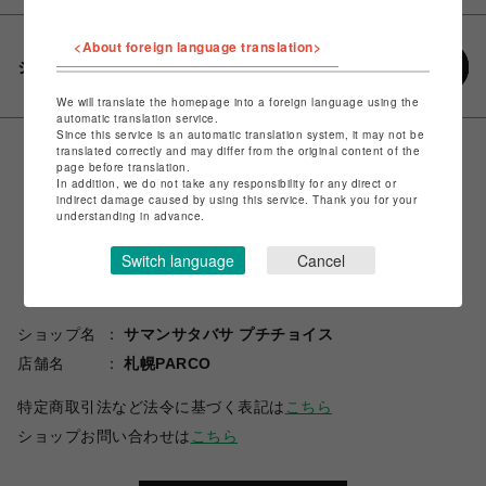
<About foreign language translation>
シェアする
We will translate the homepage into a foreign language using the
automatic translation service.
Since this service is an automatic translation system, it may not be
translated correctly and may differ from the original content of the
page before translation.
In addition, we do not take any responsibility for any direct or
indirect damage caused by using this service. Thank you for your
understanding in advance.
Switch language
Cancel
ショップ名
サマンサタバサ プチチョイス
店舗名
札幌PARCO
特定商取引法など法令に基づく表記は
こちら
ショップお問い合わせは
こちら