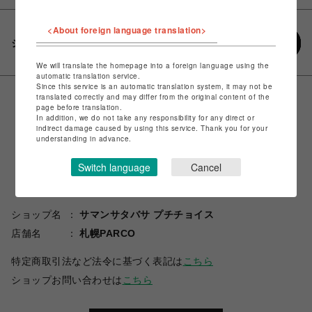
<About foreign language translation>
シェアする
We will translate the homepage into a foreign language using the
automatic translation service.
Since this service is an automatic translation system, it may not be
translated correctly and may differ from the original content of the
page before translation.
In addition, we do not take any responsibility for any direct or
indirect damage caused by using this service. Thank you for your
understanding in advance.
Switch language
Cancel
ショップ名
サマンサタバサ プチチョイス
店舗名
札幌PARCO
特定商取引法など法令に基づく表記は
こちら
ショップお問い合わせは
こちら