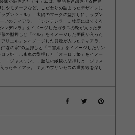
装飾が施されたアイテムは、物語を連想させる世界
押しやモチーフなど、こだわりの詰まったデザインに
「ラプンツェル」…太陽のマークの型押しに、ラプン
ーフのティアラ。 「シンデレラ」…物語に出てくる
シンデレラ」をイメージしたガラスの靴が入ったテ
薔薇の型押しと「ベル」をイメージした薔薇が入った
「アリエル」をイメージした貝殻が入ったティアラ。
す“森の家”の型押しと「白雪姫」をイメージしたリン
ーロラ姫」…糸車の型押しと「オーロラ姫」をイメー
。 「ジャスミン」…魔法の絨毯の型押しと「ジャス
入ったティアラ。 ７人のプリンセスの世界観を楽し