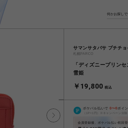
サマンサタバサ プチチョ
札幌PARCO
「ディズニープリンセ
雪姫
￥19,800
税込
ポケパル払いで
0
〜
0
ポイ
（1P=1円）※キャンペーン分除
会員登録後、ポケパル払い初回登