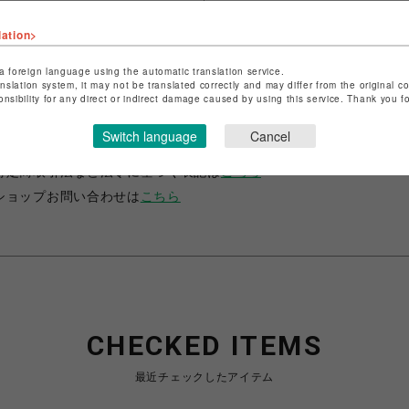
lation>
a foreign language using the automatic translation service.
anslation system, it may not be translated correctly and may differ from the original c
onsibility for any direct or indirect damage caused by using this service. Thank you 
ショップ名
サマンサタバサ プチチョイス
Switch language
Cancel
店舗名
札幌PARCO
特定商取引法など法令に基づく表記は
こちら
ショップお問い合わせは
こちら
CHECKED ITEMS
最近チェックしたアイテム