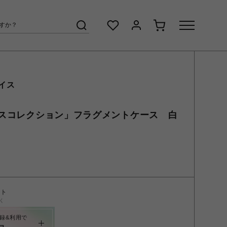
イス
スコレクション」フラグメントケース 白
ント
く
録&利用で