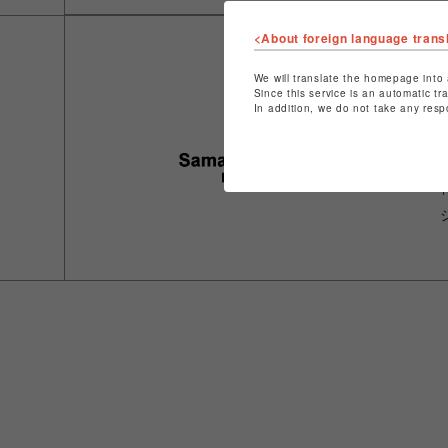
<About foreign language trans
We will translate the homepage into 
Since this service is an automatic tr
In addition, we do not take any resp