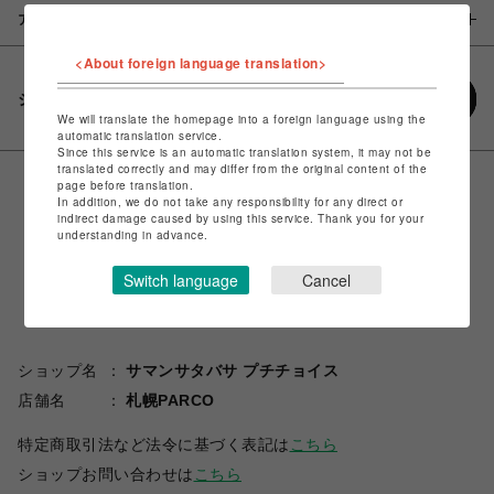
アイテム説明 / 素材
<About foreign language translation>
シェアする
We will translate the homepage into a foreign language using the
automatic translation service.
Since this service is an automatic translation system, it may not be
translated correctly and may differ from the original content of the
page before translation.
In addition, we do not take any responsibility for any direct or
indirect damage caused by using this service. Thank you for your
understanding in advance.
Switch language
Cancel
ショップ名
サマンサタバサ プチチョイス
店舗名
札幌PARCO
特定商取引法など法令に基づく表記は
こちら
ショップお問い合わせは
こちら