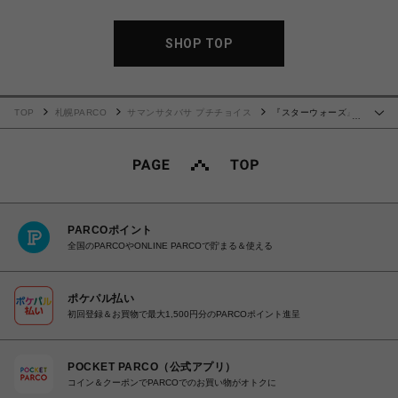
SHOP TOP
TOP
札幌PARCO
サマンサタバサ プチチョイス
『スターウォーズ』
…
コレクション 折財布 ダース・ベイダー
PARCOポイント
全国のPARCOやONLINE PARCOで貯まる＆使える
ポケパル払い
初回登録＆お買物で最大1,500円分のPARCOポイント進呈
POCKET PARCO（公式アプリ）
コイン＆クーポンでPARCOでのお買い物がオトクに