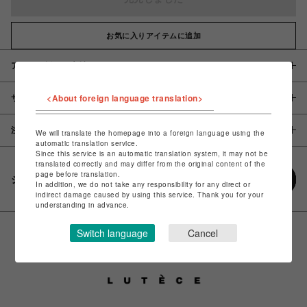
お気に入りアイテムに追加
アイテム説明 / 素材
<About foreign language translation>
サイズ
注意事項
We will translate the homepage into a foreign language using the
automatic translation service.
Since this service is an automatic translation system, it may not be
translated correctly and may differ from the original content of the
page before translation.
シェアする
In addition, we do not take any responsibility for any direct or
indirect damage caused by using this service. Thank you for your
understanding in advance.
Switch language
Cancel