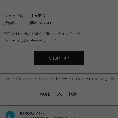
ショップ名
リュテス
店舗名
調布PARCO
特定商取引法など法令に基づく表記は
こちら
ショップお問い合わせは
こちら
SHOP TOP
TOP
調布PARCO
リュテス
【マザーバック ミッフィー(miffy) 】6061
…
B185ホワイト
PARCOポイント