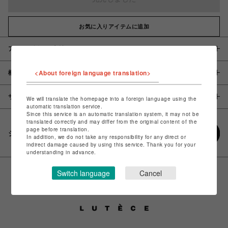
お気に入りアイテムに追加
アイテム説明 / 素材
<About foreign language translation>
概要
サイズ
We will translate the homepage into a foreign language using the
automatic translation service.
Since this service is an automatic translation system, it may not be
translated correctly and may differ from the original content of the
page before translation.
シェアする
In addition, we do not take any responsibility for any direct or
indirect damage caused by using this service. Thank you for your
understanding in advance.
Switch language
Cancel